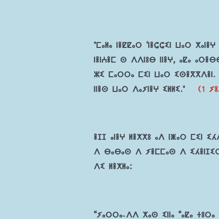
"ⵎⴰⵍⴰ ⵏⴻⵇⵇⴰⵔ ‘ⵏⴻⵛⵛⵉⵏ ⵡⴰⵔ ⵅⴰⵏⴻ
ⵏⴻⵏⵄⴻⵎ ⵙ ⴷⴷⵏⵓⴱ ⵏⵏⴻⵖ, ⴰⵇⴰ ⴰⵔ
ⵣⵉ ⵎⴰⵔⵔⴰ ⵎⵉⵏ ⵡⴰⵔ ⵉⵙⴻⴳⴳⴷⴻⵏ. ⵎ
ⵏⵏⴻⵙ ⵡⴰⵔ ⴷⴰⵢⵏⴻⵖ ⵉⵍⵍⵉ."
(1 ⵢⵓⵃ
ⴻⵊⵊ ⴰⵏⴻⵖ ⵍⴻⵅⵅⵓ ⴰⴷ ⵏⵥⴰⵔ ⵎⵉⵏ 
ⴷ ⴱⴰⴱⴰⵙ ⴷ ⵢⴻⵎⵎⴰⵙ ⴷ ⵉⵃⴻⵏⵊⵉⵔⴻ
ⴷⵉ ⵍⴻⵅⵍⴰ:
“ⵢⴰⵔⵔⴰ-ⴷⴷ ⵅⴰⵙ ⵉⵏⵏⴰ “ⴰⵇⴰ ⵜⵓⵔⴰ