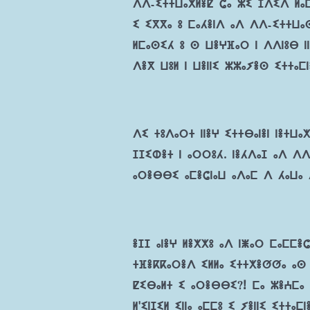
ⴷⴷ-ⵉⵜⵜⵡⴰⵅⵍⴻⵇ ⵛⴰ ⵣⵉ ⵊⴷⵉⴷ ⵍⴰ
ⵉ ⵉⴳⴳⴰ ⵓ ⵎⴰⵃⴻⵏⴷ ⴰⴷ ⴷⴷ-ⵉⵜⵜⵡⴰ
ⵍⵎⴰⵙⵉⵃ ⵓ ⵙ ⵡⴻⵖⴼⴰⵔ ⵏ ⴷⴷⵏⵓⴱ ⵏ
ⴷⴻⴳ ⵡⵓⵍ ⵏ ⵡⴻⵏⵏⵉ ⵣⵣⴰⵢⴻⵙ ⵉⵜⵜⴰⵎⵏⴻ
ⴷⵉ ⵜⵓⴷⴰⵔⵜ ⵏⵏⴻⵖ ⵉⵜⵜⴱⴰⵏⴻⵏ ⵏⴻⵜⵡ
ⵊⵊⵉⵀⴻⵜ ⵏ ⴰⵔⵔⵓⵃ. ⵏⴻⵃⴷⴰⵊ ⴰⴷ ⴷ
ⴰⵔⴻⴱⴱⵉ ⴰⵎⴻⵛⵏⴰⵡ ⴰⴷⴰⵎ ⴷ ⵃⴰⵡⴰ
ⴻⵊⵊ ⴰⵏⴻⵖ ⵍⴻⵅⵅⵓ ⴰⴷ ⵏⵥⴰⵔ ⵎⴰⵎⵎ
ⵜⴼⴻⴽⴽⴰⵔⴻⴷ ⵉⵍⵍⴰ ⵉⵜⵜⵅⴻⵚⵚⴰ ⴰⵙ 
ⵇⵉⴱⴰⵍⵜ ⵉ ⴰⵔⴻⴱⴱⵉ?! ⵎⴰ ⵣⴻⵄⵎⴰ 
ⵍ'ⵉⵏⵊⵉⵍ ⵉⵏⵏⴰ ⴰⵎⵎⵓ ⵉ ⵢⴻⵏⵏⵉ ⵉⵜⵜⴰⵎ