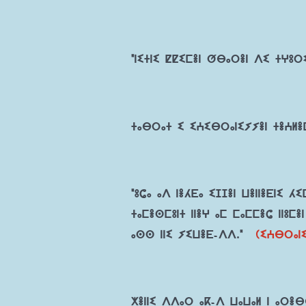
"ⵏⵉⵜⵏⵉ ⵇⵇⵉⵎⴻⵏ ⵚⴱⴰⵔⴻⵏ ⴷⵉ ⵜⵖⵓⵔⵉ
ⵜⴰⴱⵔⴰⵜ ⵉ ⵉⵄⵉⴱⵔⴰⵏⵉⵢⵢⴻⵏ ⵜⴻⵄⵍⴻⵎ
"ⵓⵛⴰ ⴰⴷ ⵏⴻⵃⴹⴰ ⵉⵊⵊⴻⵏ ⵡⴻⵏⵏⴻⴹⵏⵉ 
ⵜⴰⵎⴻⵙⵎⵓⵏⵜ ⵏⵏⴻⵖ ⴰⵎ ⵎⴰⵎⵎⴻⵛ ⵏⵏⵓⵎ
ⴰⵙⵙ ⵏⵏⵉ ⵢⵉⵡⴻⴹ-ⴷⴷ."
(ⵉⵄⴱⵔⴰⵏⵉ
ⵅⴻⵏⵏⵉ ⴷⴷⴰⵔ ⴰⴽ-ⴷ ⵡⴰⵡⴰⵍ ⵏ ⴰⵔⴻ