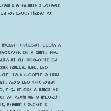
ⴷⴰⵢⵙⴻⵏ ⵓ ⵙ ⵜⵥⴰⵍⵍⵉⵜ ⵉ ⴰⵔⴻⴱⴱⵉ
ⵎⴰⵏ ⴰⵢⴰ ⵎⴰⵔⵔⴰ ⵏⴻⵇⵇⴰⵔ ⴷⵉ
, ⵏⵏⴻⵛⵡⴰⵜ ⵜⵉⵄⴻⴼⴼⴰⵏⵉⵏ, ⵟⵟⵎⴻⵄ ⴷ
ⵄⵚⵉⵢⵢⴻⵜ. ⵓⵍⴰ ⴷ ⴽⴻⵏⵏⵉⵡ ⵜⵓⵖⴰ
ⵄⴰⵡⴻⴷ ⴽⴻⵏⵏⵉⵡ ⵜⴻⵙⵙⴰⵔⵙⴻⵎ ⵎⴰⵏ
 ⵣⴻⴳ ⵓⵇⴻⵎⵎⵓⵎ ⵏⵡⴻⵎ. ⵡⴰⵔ
ⴻⵎ ⵏⵏⴻⵙ ⵓ ⵢⴰⵔⵔⴹⴻⵎ ⵙ ⵡⴻⵏⵏⵉ
ⴻⵏ. ⴷⴰⵢⵙ ⵡⴰⵔ ⵉⵍⵍⵉ ⴰⵢⵓⵏⴰⵏⵉ
ⵓⵔⵔ, ⵎⴰⵛⴰ ⵍⵎⴰⵙⵉⵃ ⴷ ⴽⵓⵍⵛⵉ ⴷⵉ
ⴻⵛⵜ ⴷⵉ ⴷⴰⵅⴻⵍ ⵓⵍⴰ ⵙ ⵍⴻⴹⵔⴰⴼⴻⵜ
ⴹⵏⵉ, ⵇⴻⴱⵍⴻⵎ ⵓ ⵙⴰⵎⵃⴻⵎ ⵉ