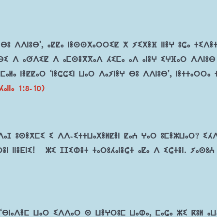
ⵖ ⴱⵓ ⴷⴷⵏⵓⴱ’, ⴰⵇⵇⴰ ⵏⴻⵙⵙⵅⴰⵔⵔⵉⵇ ⵅ ⵢⵉⵅⴻⴼ ⵏⵏⴻⵖ ⵓⵛⴰ ⵜⵉⴷⴻⵜ
ⴻⴱⴱⵉ ⴷ ⴰⵚⴷⵉⵇ ⴷ ⴰⵎⵙⴻⴳⴳⴰⴷ ⵃⵉⵎⴰ ⴰⴷ ⴰⵏⴻⵖ ⵉⵖⴼⴰⵔ ⴷⴷⵏⵓⴱ 
ⴰⵍⴰ ⵏⴻⵇⵇⴰⵔ ‘ⵏⴻⵛⵛⵉⵏ ⵡⴰⵔ ⴷⴰⵢⵏⴻⵖ ⴱⵓ ⴷⴷⵏⵓⴱ’, ⵏⴻⵜⵜⴰⵔⵔⴰ 
ⴰⵏⵏⴰ 1:8-10)
ⵉⵃⴷⴰⵊ ⵓⵙⴻⴳⵎⵉ ⵉ ⴷⴷ-ⵉⵜⵜⵡⴰⵅⴻⵍⵇⴻⵏ ⵇⴰⵄ ⵖⴰⵔ ⵓⵎⴻⵣⵡⴰⵔ? ⵉⵃ
ⵏ ⵏⵏⴻⴹⵏⵉ! ⵣⵉ ⵊⵊⵉⵀⴻⵜ ⵜⴰⵔⵓⵃⴰⵏⴻⵛⵜ ⴰⵇⴰ ⴷ ⵉⵛⵜⴻⵏ. ⵢⴰⵙⵓ
 ‘ⴱⵏⴰⴷⴻⵎ ⵡⴰⵔ ⵉⴷⴷⴰⵔ ⵙ ⵡⴻⵖⵔⵓⵎ ⵡⴰⵀⴰ, ⵎⴰⵛⴰ ⵣⵉ ⴽⵓⵍ ⴰⵡⴰ