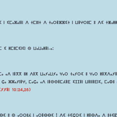
 ⵏ ⵉⵎⴰⵣⴰⵏⴻⵏ ⴷ ⵜⵎⵓⵏⵜ ⴷ ⵜⴰⵔⴻⵣⵣⵉⵜ ⵏ ⵡⴻⵖⵔⵓⵎ ⵓ ⴷⵉ ⵜⵥⴰⵍⵍⵉ
 ⵉ ⵍⵎⵓⵎⵉⵏⵉⵏ ⵙ ⵡⴰⵡⴰⵍⴻⵏ-ⴰ:
ⵃⵉⵎⴰ ⴰⴷ ⵏⴻⴳⴳ ⵓⵍ ⴷⴻⴳ ⵡⴰⵢⴰⵡⵢⴰ ⵖⴰⵔ ⵜⴰⵢⵔⵉ ⵓ ⵖⴰⵔ ⵍⴻⵅⴷⴰⵢ
ⴻⵏ ⵛⴰ ⵣⵣⴰⵢⵏⴻⵖ, ⵎⴰⵛⴰ ⴰⴷ ⵏⴻⵙⵙⴻⵎⵃⴻⴹ ⵉⵊⵊⴻⵏ ⵡⴻⵏⵏⴻⴹⵏⵉ, ⵎⴰⵀ
ⵢⵢⴻⵏ 10:24,25)
ⴱⴱⵉ ⵓ ⵙ ⴰⵔⵔⵓⵃ ⵏ ⴰⵔⴻⴱⴱⵉ ! ⴷⵉ ⵜⵉⵛⵔⵉ ⵏ ⵍⴻⴱⴷⴰ ⴷ ⵓⵜⵉ