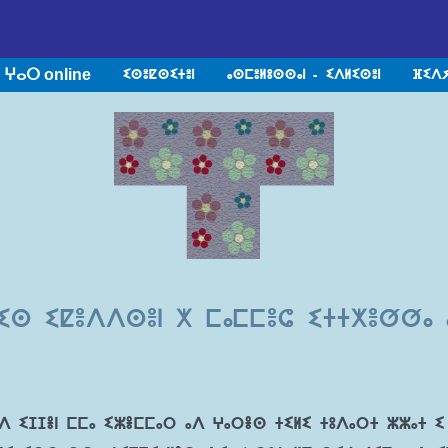
ⵖⴰⵔ online
ⵉⵙⴻⵇⵙⵉⵜⴻⵏ
ⴰⵙⵎⴻⵍⵓⵙⵙⴰⵏ - ⵉⴷⵍⵉⵙⴻⵏ
ⴼⵉⴷⵢ
ⵉⵙ ⵉⵇⴻⴷⴷⵙⴻⵏ ⵅ ⵎⴰⵎⵎⴻⵛ ⵉⵜⵜⵅⴻⵚⵚⴰ
ⵍⴰ ⴷ ⵉⵊⵊⴻⵏ ⵎⵎⴰ ⵉⵣⴻⵎⵎⴰⵔ ⴰⴷ ⵖⴰⵔⴻⵙ ⵜⵉⵍⵉ ⵜⵓⴷⴰⵔⵜ ⵣⵣⴰⵜ 