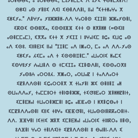
ⴰⵔⴻⴱⴱⵉ, ⴰ ⴰⵔⴻⴱⴱⵉ, ⵎⴰⵢⴻⵎⵎⵉ ⴷ ⴰⵢⵉ ⵜⵙⴻⵎⵃⴻⴷ?”
ⵙⵍⵉⵏ ⴰⵙ ⵢⴻⵏⵏⵉ ⴷⵉⵏ ⵉⴱⴻⴷⴷⴻⵏ, ⵏⵏⴰⵏ “ⵉⵜⵜⵍⴰⵖⴰ ⵅ
ⵉⵍⵉⵢⴰ.” ⴷⴻⵖⵢⴰ ⵢⵓⵣⵣⴻⵍ-ⴷⴷ ⵖⴰⵔⴻⵙ ⵉⵊⵊⴻⵏ ⵣⵣⴰⵢⵙⴻⵏ,
ⵉⴽⵙⵉ ⵙⴱⵓⵏⵅⴰ, ⵉⵙⵙⵓⴼⴼ ⵉⵜⵜ ⵙ ⵍⵅⴻⵍⵍ (=ⴱⵉⵏⵓ
ⴰⵙⴻⵎⵎⴰⵎ), ⵉⴳⴳⴰ ⵉⵜⵜ ⵅ ⵢⵉⵊⵊ ⵏ ⵓⵖⴰⵏⵉⵎ ⵓⵛⴰ ⵉⵡⵛ ⴰⵙ
ⴰⴷ ⵉⵙⵓ. ⵉⵏⵏⴻⴹⵏⵉ ⵏⵏⴰⵏ “ⵊⵊⴻⵎ ⴰⴷ ⵏⵥⴰⵔ, ⵎⴰ ⴰⴷ ⴷⴷ-ⵢⴰⵙ
ⵉⵍⵉⵢⴰ ⵃⵉⵎⴰ ⴰⴷ ⵜ ⵉⵙⵙⴻⵏⵊⴻⵎ.” ⴰⵡⴰⵔⵏⵉ ⵍⴰⵎⵉ
ⵉⵙⵖⵓⵢⵢ ⵄⴰⵡⴻⴷ ⵙ ⵜⵎⵉⵊⵊⴰ ⵉⵊⴻⵀⴷⴻⵏ, ⵉⵙⵙⴰⵔⵅⵓ
ⵢⴰⵙⵓⵄ ⴰⵔⵔⵓⵃ. ⵅⵥⴰⵔ, ⴰⵔⵡⴰⵇ ⵏ ⵜⴰⴷⴷⴰⵔⵜ
ⵉⵇⴻⴷⴷⵙⴻⵏ ⵉⵛⴰⵔⵔⴻⴳ ⵅ ⵜⵏⴰⵢⴻⵏ ⵣⵉ ⵙⴻⵏⵏⴻⵊ ⴰⵍ
ⵙⵡⴰⴷⴷⴰⵢ, ⵜⴰⵎⵎⵓⵔⵜ ⵜⴻⵏⵀⴻⵣⵣ, ⵜⵉⵚⵓⴹⴰⵔ ⴼⴻⵍⵍⵇⴻⵏⵜ,
ⵉⵎⴻⴹⵍⴰⵏ ⵜⵡⴰⵔⴻⵣⵎⴻⵏ ⵓⵛⴰ ⴰⵟⵟⴰⵙ ⵏ ⵍⵅⴻⵛⴱⴰⵜ ⵏ
ⵉⵎⵇⴻⴷⴷⴰⵙⴻⵏ ⵉⵏⵏⵉ ⵜⵓⵖⴰ ⵉⵟⵟⵚⴻⵏ, ⵜⵡⴰⵙⵙⵏⴻⴽⴽⴰⵔⴻⵏⵜ-
ⴷⴷ. ⴼⴼⵖⴻⵏ ⵏⵉⵜⵏⵉ ⵣⴻⴳ ⵉⵎⴻⴹⵍⴰⵏ ⴰⵡⴰⵔⵏⵉ ⵜⵏⵓⴽⵔⴰ ⵏⵏⴻⵙ,
ⵓⴷⴼⴻⵏ ⵖⴰⵔ ⵜⴻⵏⴷⵉⵏⵜ ⵉⵇⴻⴷⴷⵙⴻⵏ ⵓ ⴱⴰⵏⴻⵏ-ⴷⴷ ⵉ