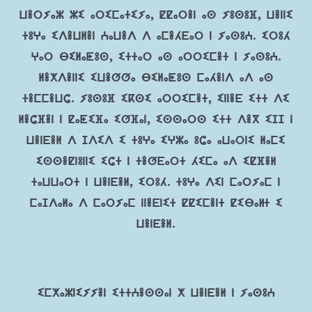
ⵡⴻⵔⵢⴰⵣ ⵣⵉ ⴰⵔⵉⵎⴰⵜⵉⵢⴰ, ⵇⵇⴰⵔⴻⵏ ⴰⵙ ⵢⵓⵙⵓⴼ, ⵡⴻⵏⵏⵉ
ⵜⵓⵖⴰ ⵉⴷⴻⵡⵍⴻⵏ ⵄⴰⵡⴻⴷ ⴷ ⴰⵎⴻⵃⴹⴰⵔ ⵏ ⵢⴰⵙⵓⵄ. ⵉⵔⵓⵃ
ⵖⴰⵔ ⴱⵉⵍⴰⵟⵓⵙ, ⵉⵜⵜⴰⵔ ⴰⵙ ⴰⵔⵔⵉⵎⴻⵜ ⵏ ⵢⴰⵙⵓⵄ.
ⵍⴻⵅⴷⴻⵏⵏⵉ ⵉⵡⴻⵚⵚⴰ ⴱⵉⵍⴰⵟⵓⵙ ⵎⴰⵃⴻⵏⴷ ⴰⴷ ⴰⵙ
ⵜⴻⵎⵎⴻⵡⵛ. ⵢⵓⵙⵓⴼ ⵉⴽⵙⵉ ⴰⵔⵔⵉⵎⴻⵜ, ⵉⵏⵏⴻⴹ ⵉⵜⵜ ⴷⵉ
ⵍⴻⵛⴼⴻⵏ ⵏ ⵇⴰⵟⵉⴼⴰ ⵉⵚⴼⴰⵏ, ⵉⵙⵙⴰⵔⵙ ⵉⵜⵜ ⴷⴻⴳ ⵉⵊⵊ ⵏ
ⵡⴻⵏⴹⴻⵍ ⴷ ⵊⴷⵉⴷ ⵉ ⵜⵓⵖⴰ ⵉⵖⵣⴰ ⵓⵛⴰ ⴰⵡⴰⵔⵏⵉ ⵍⴰⵎⵉ
ⵉⵙⵙⴻⵇⵏⵓⵏⵏⵉ ⵉⵛⵜ ⵏ ⵜⴻⵚⴹⴰⵔⵜ ⵃⵉⵎⴰ ⴰⴷ ⵉⵇⴼⴻⵍ
ⵜⴰⵡⵡⴰⵔⵜ ⵏ ⵡⴻⵏⴹⴻⵍ, ⵉⵔⵓⵃ. ⵜⵓⵖⴰ ⴷⵉⵏ ⵎⴰⵔⵢⴰⵎ ⵏ
ⵎⴰⵊⴷⴰⵍⴰ ⴷ ⵎⴰⵔⵢⴰⵎ ⵏⵏⴻⴹⵏⵉⵜ ⵇⵇⵉⵎⴻⵏⵜ ⵇⵉⴱⴰč ⵉ
ⵡⴻⵏⴹⴻⵍ.
ⵉⵎⵅⴰⵣⵏⵉⵢⵢⴻⵏ ⵉⵜⵜⵄⴻⵙⵙⴰⵏ ⵅ ⵡⴻⵏⴹⴻⵍ ⵏ ⵢⴰⵙⵓⵄ