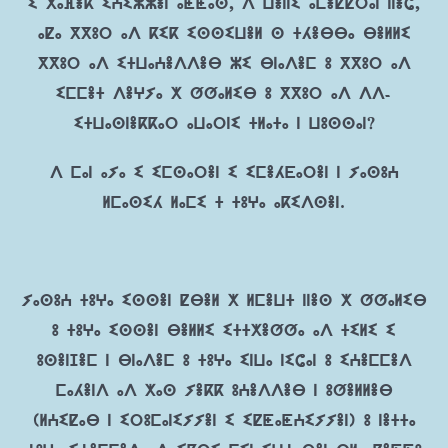
ⵉ ⵅⴰⴼⴻⴽ ⵉⵄⵉⵣⵣⴻⵏ ⴰⵟⵟⴰⵙ, ⴷ ⵡⴻⵏⵏⵉ ⴰⵎⴻⵇⵇⵔⴰⵏ ⵏⵏⴻⵛ,
ⴰⵇⴰ ⴳⴳⵓⵔ ⴰⴷ ⴽⵉⴽ ⵉⵙⵙⵉⵡⴻⵍ ⵙ ⵜⵃⴻⴱⴱⴰ ⴱⴻⵍⵍⵉ
ⴳⴳⵓⵔ ⴰⴷ ⵉⵜⵡⴰⵄⴻⴷⴷⴻⴱ ⵣⵉ ⴱⵏⴰⴷⴻⵎ ⵓ ⴳⴳⵓⵔ ⴰⴷ
ⵉⵎⵎⴻⵜ ⴷⴻⵖⵢⴰ ⵅ ⵚⵚⴰⵍⵉⴱ ⵓ ⴳⴳⵓⵔ ⴰⴷ ⴷⴷ-
ⵉⵜⵡⴰⵙⵏⴻⴽⴽⴰⵔ ⴰⵡⴰⵔⵏⵉ ⵜⵍⴰⵜⴰ ⵏ ⵡⵓⵙⵙⴰⵏ?
ⴷ ⵎⴰⵏ ⴰⵢⴰ ⵉ ⵉⵎⵙⴰⵔⴻⵏ ⵉ ⵉⵎⴻⵃⴹⴰⵔⴻⵏ ⵏ ⵢⴰⵙⵓⵄ
ⵍⵎⴰⵙⵉⵃ ⵍⴰⵎⵉ ⵜ ⵜⵓⵖⴰ ⴰⴽⵉⴷⵙⴻⵏ.
ⵢⴰⵙⵓⵄ ⵜⵓⵖⴰ ⵉⵙⵙⴻⵏ ⵇⴱⴻⵍ ⵅ ⵍⵎⴻⵡⵜ ⵏⵏⴻⵙ ⵅ ⵚⵚⴰⵍⵉⴱ
ⵓ ⵜⵓⵖⴰ ⵉⵙⵙⴻⵏ ⴱⴻⵍⵍⵉ ⵉⵜⵜⵅⴻⵚⵚⴰ ⴰⴷ ⵜⵉⵍⵉ ⵉ
ⵓⵙⴻⵏⵊⴻⵎ ⵏ ⴱⵏⴰⴷⴻⵎ ⵓ ⵜⵓⵖⴰ ⵉⵏⵡⴰ ⵏⵉⵛⴰⵏ ⵓ ⵉⵄⴻⵎⵎⴻⴷ
ⵎⴰⵃⴻⵏⴷ ⴰⴷ ⵅⴰⵙ ⵢⴻⴽⴽ ⵓⵄⴻⴷⴷⴻⴱ ⵏ ⵓⵚⴻⵍⵍⴻⴱ
(ⵍⵄⵉⵇⴰⴱ ⵏ ⵉⵔⵓⵎⴰⵏⵉⵢⵢⴻⵏ ⵉ ⵉⵇⵟⴰⵟⵄⵉⵢⵢⴻⵏ) ⵓ ⵏⴻⵜⵜⴰ