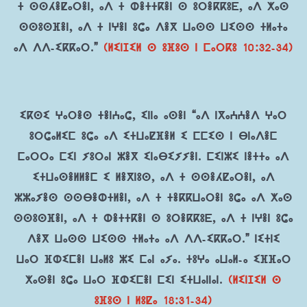
ⵜ ⵙⵙⵃⴻⵇⴰⵔⴻⵏ, ⴰⴷ ⵜ ⵀⴻⵜⵜⴽⴻⵏ ⵙ ⵓⵔⴻⴽⴽⵓⴹ, ⴰⴷ ⵅⴰⵙ
ⵙⵙⵓⵙⴼⴻⵏ, ⴰⴷ ⵜ ⵏⵖⴻⵏ ⵓⵛⴰ ⴷⴻⴳ ⵡⴰⵙⵙ ⵡⵉⵙⵙ ⵜⵍⴰⵜⴰ
ⴰⴷ ⴷⴷ-ⵉⴽⴽⴰⵔ.”
(ⵍⵉⵏⵊⵉⵍ ⵙ ⵓⴼⵓⵙ ⵏ ⵎⴰⵔⴽⵓ 10:32-34)
ⵉⴽⵙⵉ ⵖⴰⵔⴻⵙ ⵜⴻⵏⵄⴰⵛ, ⵉⵏⵏⴰ ⴰⵙⴻⵏ “ⴰⴷ ⵏⴳⴰⵄⵄⴻⴷ ⵖⴰⵔ
ⵓⵔⵛⴰⵍⵉⵎ ⵓⵛⴰ ⴰⴷ ⵉⵜⵡⴰⵇⴼⴻⵍ ⵉ ⵎⵎⵉⵙ ⵏ ⴱⵏⴰⴷⴻⵎ
ⵎⴰⵔⵔⴰ ⵎⵉⵏ ⵢⵓⵔⴰⵏ ⵣⴻⴳ ⵉⵏⴰⴱⵉⵢⵢⴻⵏ. ⵎⵉⵏⵣⵉ ⵏⴻⵜⵜⴰ ⴰⴷ
ⵉⵜⵡⴰⵙⴻⵍⵍⴻⵎ ⵉ ⵍⴻⴳⵏⵓⵙ, ⴰⴷ ⵜ ⵙⵙⴻⵃⵇⴰⵔⴻⵏ, ⴰⴷ
ⵣⵣⴰⵢⴻⵙ ⵙⵙⴱⴻⵀⵜⵍⴻⵏ, ⴰⴷ ⵜ ⵜⴻⴽⴽⵡⴰⵔⴻⵏ ⵓⵛⴰ ⴰⴷ ⵅⴰⵙ
ⵙⵙⵓⵙⴼⴻⵏ, ⴰⴷ ⵜ ⵀⴻⵜⵜⴽⴻⵏ ⵙ ⵓⵔⴻⴽⴽⵓⴹ, ⴰⴷ ⵜ ⵏⵖⴻⵏ ⵓⵛⴰ
ⴷⴻⴳ ⵡⴰⵙⵙ ⵡⵉⵙⵙ ⵜⵍⴰⵜⴰ ⴰⴷ ⴷⴷ-ⵉⴽⴽⴰⵔ.” ⵏⵉⵜⵏⵉ
ⵡⴰⵔ ⴼⵀⵉⵎⴻⵏ ⵡⴰⵍⵓ ⵣⵉ ⵎⴰⵏ ⴰⵢⴰ. ⵜⵓⵖⴰ ⴰⵡⴰⵍ-ⴰ ⵉⴼⴼⴰⵔ
ⵅⴰⵙⴻⵏ ⵓⵛⴰ ⵡⴰⵔ ⴼⵀⵉⵎⴻⵏ ⵎⵉⵏ ⵉⵜⵡⴰⵏⵏⴰⵏ.
(ⵍⵉⵏⵊⵉⵍ ⵙ
ⵓⴼⵓⵙ ⵏ ⵍⵓⵇⴰ 18:31-34)