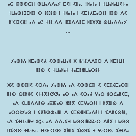
ⴰⵛ ⵏⴻⵙⵙⵛⴻⵏ ⵙⵡⴰⴷⴷⴰⵢ ⵎⵉⵏ ⵉⵏⵏⴰ. ⵜⵍⴰⵜⴰ ⵏ ⵜⵡⴰⵍⴰⵡⵉⵏ-ⴰ
ⵜⵡⴰⵙⴻⵊⵊⵍⴻⵏ ⵙ ⵓⴼⵓⵙ ⵏ ⵜⵍⴰⵜⴰ ⵏ ⵉⵎⴻⵃⴹⴰⵔⴻⵏ ⵏⵏⴻⵙ ⴷⵉ
ⵍ'ⵉⵏⵊⵉⵍ! ⴰⴷ ⴰⵛ ⵜⴻⵏ-ⴷⴷ ⵏⵇⴻⴷⴷⴻⵎ ⵍⴻⵅⵅⵓ ⵙⵡⴰⴷⴷⴰⵢ
...
ⵢⴰⵙⵓⵄ ⵍⵎⴰⵙⵉⵃ ⵉⵙⵙⴰⵡⴰⵍ ⵅ ⵓⵄⴻⴷⴷⴻⴱ ⴷ ⵍⵎⴻⵡⵜ
ⵏⵏⴻⵙ ⵉ ⵜⵡⴰⵍⴰⵜ ⵜⴰⵎⴻⵣⵡⴰⵔⵓⵜ
ⵣⵉ ⵙⵙⴻⵏⵏⵉ ⵉⴱⴷⴰ ⵢⴰⵙⵓⵄ ⴰⴷ ⵉⵙⵙⵛⴻⵏ ⵉ ⵉⵎⴻⵃⴹⴰⵔⴻⵏ
ⵏⵏⴻⵙ ⴱⴻⵍⵍⵉ ⵉⵜⵜⵅⴻⵚⵚⴰ ⴰⵙ ⴰⴷ ⵉⵔⴰⵃ ⵖⴰⵔ ⵓⵔⵛⴰⵍⵉⵎ,
ⴰⴷ ⵉⵡⴻⴷⴷⴻⴱ ⴰⵟⵟⴰⵙ ⵣⴻⴳ ⵉⵎⵖⴰⵔⴻⵏ ⵏ ⵍⴳⴻⵏⵙ ⴷ
ⴰⵔⵔⵓⵢⴰⵙ ⵏ ⵉⴽⴻⵀⵀⴰⵏⴻⵏ ⴷ ⵉⵎⵙⴻⵍⵎⴰⴷⴻⵏ ⵏ ⵉⴷⵍⵉⵙⴻⵏ,
ⴰⴷ ⵉⵜⵡⴰⵏⴻⵖ ⵓⵛⴰ ⴰⴷ ⴷⴷ-ⵉⵜⵡⴰⵙⵙⵏⴻⴽⴽⴰⵔ ⴷⴻⴳ ⵡⴰⵙⵙ
ⵡⵉⵙⵙ ⵜⵍⴰⵜⴰ. ⴱⵓⵟⵔⵓⵙ ⵅⴻⵏⵏⵉ ⵉⴽⵙⵉ ⵜ ⵖⴰⵔⵙ, ⵉⴱⴷⴰ