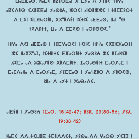
ⵡⴰⵟⵟⴰⵙ. ⵍⴰⵎⵉ ⵍⵇⴻⴱⵟⴰⵏ ⵅ ⵎⵢⴰ ⴷ ⵢⴻⵏⵏⵉ ⵜⵓⵖⴰ
ⴰⴽⵉⴷⴻⵙ ⵉⵃⴻⵟⵟⴰⵏ ⵢⴰⵙⵓⵄ, ⵥⵔⵉⵏ ⴰⵏⵀⴻⵣⵣⵉ ⵏ ⵜⴻⵎⵎⵓⵔⵜ
ⴷ ⵎⵉⵏ ⵉⵎⵙⴰⵔⴻⵏ, ⴳⴳʷⴻⴷⴻⵏ ⵏⵉⵜⵏⵉ ⴰⵟⵟⴰⵙ, ⵏⵏⴰⵏ “ⵙ
ⵜⵉⴷⴻⵜⵜ, ⵡⴰ ⴷ ⵎⵎⵉⵙ ⵏ ⴰⵔⴻⴱⴱⵉ.”
ⵜⵓⵖⴰ ⴷⵉⵏ ⴰⵟⵟⴰⵙ ⵏ ⵜⴻⵎⵖⴰⵔⵉⵏ ⵜⵉⵏⵏⵉ ⵜⵓⵖⴰ ⵉⵅⴻⵥⵥⴰⵔⴻⵏ
ⵣⵉ ⵍⴰⴳⴳʷⴰⵊ, ⵏⵉⵜⴻⵏⵜⵉ ⴹⴼⴰⵔⴻⵏⵜ ⵢⴰⵙⵓⵄ ⵣⵉ ⵍⵊⴰⵍⵉⵍ
ⵃⵉⵎⴰ ⴰⴷ ⵣⵣⴰⵢⴻⵙ ⵅⴻⴷⵎⴻⵏⵜ. ⵊⴰⵔⴰⵙⴻⵏⵜ ⵎⴰⵔⵢⴰⵎ ⵏ
ⵎⴰⵊⴷⴰⵍⴰ ⴷ ⵎⴰⵔⵢⴰⵎ, ⵢⴻⵎⵎⴰⵙ ⵏ ⵢⴰⵄⵇⵓⴱ ⴷ ⵢⵓⵙⵉⵙ,
ⵓⵍⴰ ⴷ ⴰⵢⵜ ⵏ ⵣⴰⴱⴰⴷⵉ.
ⴰⵏⴹⴻⵍ ⵏ ⵢⴰⵙⵓⵄ
(ⵎⴰⵔ. 15:42-47; ⵍⵓⴽ. 23:50-56; ⵢⵓⵃ.
19:38-42)
ⵍⴰⵎⵉ ⴷⴷ-ⵜⵉⵡⴻⴹ ⵜⵎⴻⴷⴷⵉⵜ, ⵢⵓⵙⴰ-ⴷⴷ ⵖⴰⵔⵙ ⵢⵉⵊⵊ ⵏ