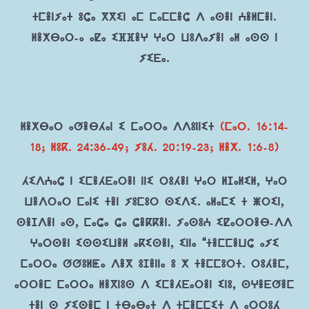
ⵜⵎⴻⵏⵢⴰⵜ ⵓⵛⴰ ⴳⴳⵉⵏ ⴰⵎ ⵎⴰⵎⵎⴻⵛ ⴷ ⴰⵙⴻⵏ ⵄⴻⵍⵎⴻⵏ.
ⵍⴻⵅⴱⴰⵔ-ⴰ ⴰⵇⴰ ⵉⴼⴼⴻⵖ ⵖⴰⵔ ⵡⵓⴷⴰⵢⴻⵏ ⴰⵍ ⴰⵙⵙ ⵏ
ⵢⵉⴹⴰ.
ⵍⴻⵅⴱⴰⵔ ⴰⵚⴻⴱⵃⴰⵏ ⵉ ⵎⴰⵔⵔⴰ ⴷⴷⵓⵏⵏⵉⵜ
(ⵎⴰⵔ. 16:14-
18; ⵍⵓⴽ. 24:36-49; ⵢⵓⵃ. 20:19-23; ⵍⴻⵅ. 1:6-8)
ⵃⵉⴷⵄⴰⵛ ⵏ ⵉⵎⴻⵃⴹⴰⵔⴻⵏ ⵏⵏⵉ ⵔⵓⵃⴻⵏ ⵖⴰⵔ ⵍⵊⴰⵍⵉⵍ, ⵖⴰⵔ
ⵡⴻⴷⵔⴰⵔ ⵎⴰⵏⵉ ⵜⴻⵏ ⵢⵓⵎⵓⵔ ⵙⵉⴷⵉ. ⴰⵍⴰⵎⵉ ⵜ ⵥⵔⵉⵏ,
ⵙⴻⵊⴷⴻⵏ ⴰⵙ, ⵎⴰⵛⴰ ⵛⴰ ⵛⴻⴽⴽⴻⵏ. ⵢⴰⵙⵓⵄ ⵉⵇⴰⵔⵔⴻⴱ-ⴷⴷ
ⵖⴰⵔⵙⴻⵏ ⵉⵙⵙⵉⵡⴻⵍ ⴰⴽⵉⵙⴻⵏ, ⵉⵏⵏⴰ “ⵜⴻⵎⵎⴻⵡⵛ ⴰⵢⵉ
ⵎⴰⵔⵔⴰ ⵚⵚⵓⵍⵟⴰ ⴷⴻⴳ ⵓⵊⴻⵏⵏⴰ ⵓ ⵅ ⵜⴻⵎⵎⵓⵔⵜ. ⵔⵓⵃⴻⵎ,
ⴰⵔⵔⴻⵎ ⵎⴰⵔⵔⴰ ⵍⴻⴳⵏⵓⵙ ⴷ ⵉⵎⴻⵃⴹⴰⵔⴻⵏ ⵉⵏⵓ, ⵙⵖⴻⴹⵚⴻⵎ
ⵜⴻⵏ ⵙ ⵢⵉⵙⴻⵎ ⵏ ⵜⴱⴰⴱⴰⵜ ⴷ ⵜⵎⴻⵎⵎⵉⵜ ⴷ ⴰⵔⵔⵓⵃ