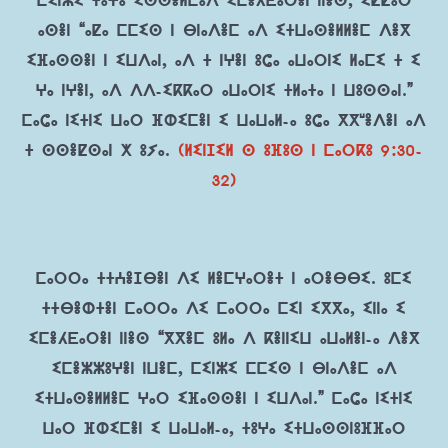
ⵎⵉⵏⵣⵉ ⵜⵓⵖⴰ ⵉⵙⵙⴻⵍⵎⴰⴷ ⵉⵎⴻⵃⴹⴰⵔⴻⵏ ⵏⵏⴻⵙ, ⵉⵇⵇⴰⵔ
ⴰⵙⴻⵏ “ⴰⵇⴰ ⵎⵎⵉⵙ ⵏ ⴱⵏⴰⴷⴻⵎ ⴰⴷ ⵉⵜⵡⴰⵙⴻⵍⵍⴻⵎ ⴷⴻⴳ
ⵉⴼⴰⵙⵙⴻⵏ ⵏ ⵉⵡⴷⴰⵏ, ⴰⴷ ⵜ ⵏⵖⴻⵏ ⵓⵛⴰ ⴰⵡⴰⵔⵏⵉ ⵍⴰⵎⵉ ⵜ ⵉ
ⵖⴰ ⵏⵖⴻⵏ, ⴰⴷ ⴷⴷ-ⵉⴽⴽⴰⵔ ⴰⵡⴰⵔⵏⵉ ⵜⵍⴰⵜⴰ ⵏ ⵡⵓⵙⵙⴰⵏ.”
ⵎⴰⵛⴰ ⵏⵉⵜⵏⵉ ⵡⴰⵔ ⴼⵀⵉⵎⴻⵏ ⵉ ⵡⴰⵡⴰⵍ-ⴰ ⵓⵛⴰ ⴳⴳʷⴻⴷⴻⵏ ⴰⴷ
ⵜ ⵙⵙⴻⵇⵙⴰⵏ ⵅ ⵓⵢⴰ.
(ⵍⵉⵏⵊⵉⵍ ⵙ ⵓⴼⵓⵙ ⵏ ⵎⴰⵔⴽⵓ 9:30-
32)
ⵎⴰⵔⵔⴰ ⵜⵜⵄⴻⵊⴱⴻⵏ ⴷⵉ ⵍⴻⵎⵖⴰⵔⴻⵜ ⵏ ⴰⵔⴻⴱⴱⵉ. ⵓⵎⵉ
ⵜⵜⴱⴻⵀⵜⴻⵏ ⵎⴰⵔⵔⴰ ⴷⵉ ⵎⴰⵔⵔⴰ ⵎⵉⵏ ⵉⴳⴳⴰ, ⵉⵏⵏⴰ ⵉ
ⵉⵎⴻⵃⴹⴰⵔⴻⵏ ⵏⵏⴻⵙ “ⴳⴳⴻⵎ ⵓⵍⴰ ⴷ ⴽⴻⵏⵏⵉⵡ ⴰⵡⴰⵍⴻⵏ-ⴰ ⴷⴻⴳ
ⵉⵎⴻⵣⵣⵓⵖⴻⵏ ⵏⵡⴻⵎ, ⵎⵉⵏⵣⵉ ⵎⵎⵉⵙ ⵏ ⴱⵏⴰⴷⴻⵎ ⴰⴷ
ⵉⵜⵡⴰⵙⴻⵍⵍⴻⵎ ⵖⴰⵔ ⵉⴼⴰⵙⵙⴻⵏ ⵏ ⵉⵡⴷⴰⵏ.” ⵎⴰⵛⴰ ⵏⵉⵜⵏⵉ
ⵡⴰⵔ ⴼⵀⵉⵎⴻⵏ ⵉ ⵡⴰⵡⴰⵍ-ⴰ, ⵜⵓⵖⴰ ⵉⵜⵡⴰⵙⵙⵏⵓⴼⴼⴰⵔ