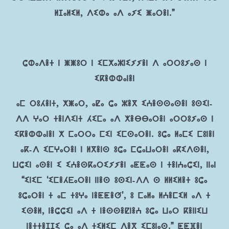
ⵍⵊⴰⵍⵉⵍ, ⴷⵉⵀⴰ ⴰⴷ ⴰⵢⵉ ⵥⴰⵔⴻⵏ.”
ⵛⵀⴰⴷⴻⵜ ⵏ ⵥⵥⵓⵔ ⵏ ⵉⵎⵅⴰⵣⵏⵉⵢⵢⴻⵏ ⴷ ⴰⵔⵔⵓⵢⴰⵙ ⵏ
ⵉⴽⴻⵀⵀⴰⵏⴻⵏ
ⴰⵎ ⵔⵓⵃⴻⵏⵜ, ⵅⵥⴰⵔ, ⴰⵇⴰ ⵛⴰ ⵣⴻⴳ ⵉⵄⴻⵙⵙⴰⵙⴻⵏ ⵓⵙⵉⵏ-
ⴷⴷ ⵖⴰⵔ ⵜⴻⵏⴷⵉⵏⵜ ⵃⵉⵎⴰ ⴰⴷ ⵅⴻⴱⴱⴰⵔⴻⵏ ⴰⵔⵔⵓⵢⴰⵙ ⵏ
ⵉⴽⴻⵀⵀⴰⵏⴻⵏ ⵅ ⵎⴰⵔⵔⴰ ⵎⵉⵏ ⵉⵎⵙⴰⵔⴻⵏ. ⵓⵛⴰ ⵍⴰⵎⵉ ⵎⵓⵏⴻⵏ
ⴰⴽ-ⴷ ⵉⵎⵖⴰⵔⴻⵏ ⵏ ⵍⴳⴻⵏⵙ ⵓⵛⴰ ⵎⵛⴰⵡⴰⵔⴻⵏ ⴰⴽⵉⴷⵙⴻⵏ,
ⵡⵛⵉⵏ ⴰⵙⴻⵏ ⵉ ⵉⵄⴻⵙⴽⴰⵔⵉⵢⵢⴻⵏ ⴰⵟⵟⴰⵙ ⵏ ⵜⴻⵏⵄⴰⵛⵉⵏ, ⵏⵏⴰⵏ
“ⵉⵏⵉⵎ ‘ⵉⵎⴻⵃⴹⴰⵔⴻⵏ ⵏⵏⴻⵙ ⵓⵙⵉⵏ-ⴷⴷ ⵙ ⵍⵍⵉⵍⴻⵜ ⵓⵛⴰ
ⵓⵛⴰⵔⴻⵏ ⵜ ⴰⵎ ⵜⵓⵖⴰ ⵏⴻⵟⵟⴻⵚ’, ⵓ ⵎⴰⵍⴰ ⵍⵄⴻⵎⵉⵍ ⴰⴷ ⵜ
ⵉⵙⴻⵍ, ⵏⴻⵛⵛⵉⵏ ⴰⴷ ⵜ ⵏⴻⵙⵙⴻⵇⵏⴻⵄ ⵓⵛⴰ ⵡⴰⵔ ⴽⴻⵏⵏⵉⵡ
ⵏⴻⵜⵜⴻⵊⵊⵉ ⵛⴰ ⴰⴷ ⵜⵉⵍⵉⵎ ⴷⴻⴳ ⵉⵎⵓⵏⴰⵙ.” ⵟⵟⴼⴻⵏ