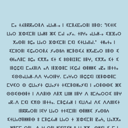
ⵎⴰ ⵜⵃⴻⴽⴽⴰⵔⴻⴷ ⴰⵡⴰⵍ-ⴰ ⵏ ⵉⵎⴻⵃⴹⴰⵔⴻⵏ ⵏⵏⴻⵙ: "ⵏⵉⵜⵏⵉ
ⵡⴰⵔ ⴼⵀⵉⵎⴻⵏ ⵡⴰⵍⵓ ⵣⵉ ⵎⴰⵏ ⴰⵢⴰ. ⵜⵓⵖⴰ ⴰⵡⴰⵍ-ⴰ ⵉⴼⴼⴰⵔ
ⵅⴰⵙⴻⵏ ⵓⵛⴰ ⵡⴰⵔ ⴼⵀⵉⵎⴻⵏ ⵎⵉⵏ ⵉⵜⵡⴰⵏⵏⴰⵏ." ⵜⵍⴰⵜⴰ ⵏ
ⵉⵎⵓⵔⴻⵏ ⵉⵛⴰⵔⵔⴻⵃ ⵢⴰⵙⵓⵄ ⵍⵎⴻⵙⵉⵃ ⵍⵅⴰⴹⴰⵔ ⵏⵏⴻⵙ ⵉ
ⴱⵏⴰⴷⴻⵎ ⵓⵛⴰ ⵉⴳⴳⴰ ⵉⵜ ⵉ ⵓⵙⴻⵏⵊⴻⵎ ⵏⵏⴻⵖ, ⵉⴳⴳⴰ ⵉⵜ ⵉ
ⵏⴻⵛⵛⵉⵏ ⵎⴰⵃⴻⵏⴷ ⴰⴷ ⵏⴻⴼⵀⴻⵎ ⵏⵉⵛⴰⵏ ⴱⴻⵍⵍⵉ ⴰⵇⴰ ⵏⴻⵜⵜⴰ
ⵉⵙⵙⴰⵡⴰⵍ-ⴷⴷ ⵖⴰⵔⵏⴻⵖ. ⵎⴰⵖⴰⵔ ⵏⴻⵛⵛⵉⵏ ⵏⴼⴻⵀⵀⴻⵎ
ⵎⵖⵉⵔ ⵙ ⵛⵡⴰⵢⵜ ⵛⵡⴰⵢⵜ ⵜⵉⵎⴻⵙⵍⴰⵢⵉⵏ ⵏ ⴰⵔⴻⴱⴱⵉ ⵣⵉ
ⵙⵙⵉⴱⴱⴻⵜ ⵏ ⴷⴷⴻⵏⴱ ⴷⴻⴳ ⵡⵓⵍ ⵏⵏⴻⵖ ⴷ ⵓⵎⵄⴰⵔⵔⵉ ⵏⵏⴻⵖ
ⴰⴽ-ⴷ ⵎⵉⵏ ⵉⵅⵙ ⵏⴻⵜⵜⴰ. ⵎⴻⵛⵃⴰⵍ ⵏ ⵉⵡⴷⴰⵏ ⴷⵉ ⴷⴷⵓⵏⵏⵉⵜ
ⵏⴻⴽⴽⴰⵔⴻⵏ ⵏⵉⵖ ⵡⴰⵔ ⵜⵜⵉⵎⵏⴻⵏ ⴱⴻⵍⵍⵉ ⵢⴰⵙⵓⵄ
ⵉⵜⵡⴰⵚⴻⵍⵍⴻⴱ ⵓ ⵎⴻⵛⵃⴰⵍ ⵡⴰⵔ ⵜ ⴼⵀⵉⵎⴻⵏ ⵇⴰⵄ, ⵡⴰⵅⵅⴰ