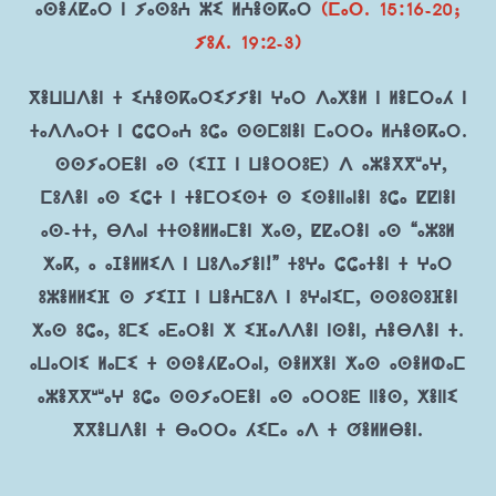
ⴰⵙⴻⵃⵇⴰⵔ ⵏ ⵢⴰⵙⵓⵄ ⵣⵉ ⵍⵄⴻⵙⴽⴰⵔ
(ⵎⴰⵔ. 15:16-20;
ⵢⵓⵃ. 19:2-3)
ⴳⴻⵡⵡⴷⴻⵏ ⵜ ⵉⵄⴻⵙⴽⴰⵔⵉⵢⵢⴻⵏ ⵖⴰⵔ ⴷⴰⵅⴻⵍ ⵏ ⵍⴻⵎⵔⴰⵃ ⵏ
ⵜⴰⴷⴷⴰⵔⵜ ⵏ ⵛⵛⵔⴰⵄ ⵓⵛⴰ ⵙⵙⵎⵓⵏⴻⵏ ⵎⴰⵔⵔⴰ ⵍⵄⴻⵙⴽⴰⵔ.
ⵙⵙⵢⴰⵔⴹⴻⵏ ⴰⵙ (ⵉⵊⵊ ⵏ ⵡⴻⵔⵔⵓⴹ) ⴷ ⴰⵣⴻⴳⴳʷⴰⵖ,
ⵎⵓⴷⴻⵏ ⴰⵙ ⵉⵛⵜ ⵏ ⵜⴻⵎⵔⵉⵙⵜ ⵙ ⵉⵙⴻⵏⵏⴰⵏⴻⵏ ⵓⵛⴰ ⵇⵇⵏⴻⵏ
ⴰⵙ-ⵜⵜ, ⴱⴷⴰⵏ ⵜⵜⵙⴻⵍⵍⴰⵎⴻⵏ ⵅⴰⵙ, ⵇⵇⴰⵔⴻⵏ ⴰⵙ “ⴰⵣⵓⵍ
ⵅⴰⴽ, ⴰ ⴰⵊⴻⵍⵍⵉⴷ ⵏ ⵡⵓⴷⴰⵢⴻⵏ!” ⵜⵓⵖⴰ ⵛⵛⴰⵜⴻⵏ ⵜ ⵖⴰⵔ
ⵓⵣⴻⵍⵍⵉⴼ ⵙ ⵢⵉⵊⵊ ⵏ ⵡⴻⵄⵎⵓⴷ ⵏ ⵓⵖⴰⵏⵉⵎ, ⵙⵙⵓⵙⵓⴼⴻⵏ
ⵅⴰⵙ ⵓⵛⴰ, ⵓⵎⵉ ⴰⴹⴰⵔⴻⵏ ⵅ ⵉⴼⴰⴷⴷⴻⵏ ⵏⵙⴻⵏ, ⵄⴻⴱⴷⴻⵏ ⵜ.
ⴰⵡⴰⵔⵏⵉ ⵍⴰⵎⵉ ⵜ ⵙⵙⴻⵃⵇⴰⵔⴰⵏ, ⵙⴻⵍⵅⴻⵏ ⵅⴰⵙ ⴰⵙⴻⵍⵀⴰⵎ
ⴰⵣⴻⴳⴳⵯʷⴰⵖ ⵓⵛⴰ ⵙⵙⵢⴰⵔⴹⴻⵏ ⴰⵙ ⴰⵔⵔⵓⴹ ⵏⵏⴻⵙ, ⵅⴻⵏⵏⵉ
ⴳⴳⴻⵡⴷⴻⵏ ⵜ ⴱⴰⵔⵔⴰ ⵃⵉⵎⴰ ⴰⴷ ⵜ ⵚⴻⵍⵍⴱⴻⵏ.