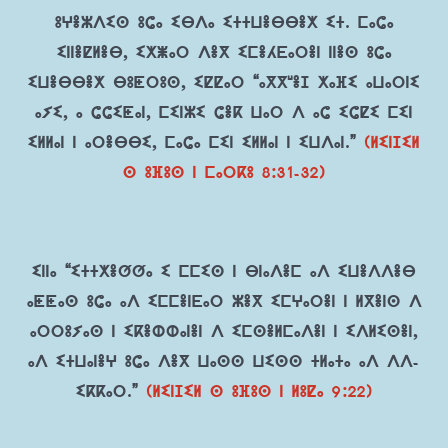
ⵓⵖⴻⵣⴷⵉⵙ ⵓⵛⴰ ⵉⴱⴷⴰ ⵉⵜⵜⵡⴻⴱⴱⴻⵅ ⵉⵜ. ⵎⴰⵛⴰ
ⵉⵏⵏⴻⵇⵍⴻⴱ, ⵉⵅⵥⴰⵔ ⴷⴻⴳ ⵉⵎⴻⵃⴹⴰⵔⴻⵏ ⵏⵏⴻⵙ ⵓⵛⴰ
ⵉⵡⴻⴱⴱⴻⵅ ⴱⵓⵟⵔⵓⵙ, ⵉⵇⵇⴰⵔ “ⴰⴳⴳʷⴻⵊ ⵅⴰⴼⵉ ⴰⵡⴰⵔⵏⵉ
ⴰⵢⵉ, ⴰ ⵛⵛⵉⵟⴰⵏ, ⵎⵉⵏⵣⵉ ⵛⴻⴽ ⵡⴰⵔ ⴷ ⴰⵛ ⵉⵛⵇⵉ ⵎⵉⵏ
ⵉⵍⵍⴰⵏ ⵏ ⴰⵔⴻⴱⴱⵉ, ⵎⴰⵛⴰ ⵎⵉⵏ ⵉⵍⵍⴰⵏ ⵏ ⵉⵡⴷⴰⵏ.”
(ⵍⵉⵏⵊⵉⵍ
ⵙ ⵓⴼⵓⵙ ⵏ ⵎⴰⵔⴽⵓ 8:31-32)
ⵉⵏⵏⴰ “ⵉⵜⵜⵅⴻⵚⵚⴰ ⵉ ⵎⵎⵉⵙ ⵏ ⴱⵏⴰⴷⴻⵎ ⴰⴷ ⵉⵡⴻⴷⴷⴻⴱ
ⴰⵟⵟⴰⵙ ⵓⵛⴰ ⴰⴷ ⵉⵎⵎⴻⵏⴹⴰⵔ ⵣⴻⴳ ⵉⵎⵖⴰⵔⴻⵏ ⵏ ⵍⴳⴻⵏⵙ ⴷ
ⴰⵔⵔⵓⵢⴰⵙ ⵏ ⵉⴽⴻⵀⵀⴰⵏⴻⵏ ⴷ ⵉⵎⵙⴻⵍⵎⴰⴷⴻⵏ ⵏ ⵉⴷⵍⵉⵙⴻⵏ,
ⴰⴷ ⵉⵜⵡⴰⵏⴻⵖ ⵓⵛⴰ ⴷⴻⴳ ⵡⴰⵙⵙ ⵡⵉⵙⵙ ⵜⵍⴰⵜⴰ ⴰⴷ ⴷⴷ-
ⵉⴽⴽⴰⵔ.”
(ⵍⵉⵏⵊⵉⵍ ⵙ ⵓⴼⵓⵙ ⵏ ⵍⵓⵇⴰ 9:22)