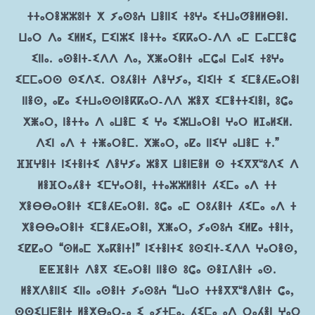
ⵜⵜⴰⵔⴻⵣⵣⵓⵏⵜ ⵅ ⵢⴰⵙⵓⵄ ⵡⴻⵏⵏⵉ ⵜⵓⵖⴰ ⵉⵜⵡⴰⵚⴻⵍⵍⴱⴻⵏ.
ⵡⴰⵔ ⴷⴰ ⵉⵍⵍⵉ, ⵎⵉⵏⵣⵉ ⵏⴻⵜⵜⴰ ⵉⴽⴽⴰⵔ-ⴷⴷ ⴰⵎ ⵎⴰⵎⵎⴻⵛ
ⵉⵏⵏⴰ. ⴰⵙⴻⵏⵜ-ⵉⴷⴷ ⴷⴰ, ⵅⵥⴰⵔⴻⵏⵜ ⴰⵎⵛⴰⵏ ⵎⴰⵏⵉ ⵜⵓⵖⴰ
ⵉⵎⵎⴰⵔⵙ ⵙⵉⴷⵉ. ⵔⵓⵃⴻⵏⵜ ⴷⴻⵖⵢⴰ, ⵉⵏⵉⵏⵜ ⵉ ⵉⵎⴻⵃⴹⴰⵔⴻⵏ
ⵏⵏⴻⵙ, ⴰⵇⴰ ⵉⵜⵡⴰⵙⵙⵏⴻⴽⴽⴰⵔ-ⴷⴷ ⵣⴻⴳ ⵉⵎⴻⵜⵜⵉⵏⴻⵏ, ⵓⵛⴰ
ⵅⵥⴰⵔ, ⵏⴻⵜⵜⴰ ⴷ ⴰⵡⴻⵎ ⵉ ⵖⴰ ⵉⵣⵡⴰⵔⴻⵏ ⵖⴰⵔ ⵍⵊⴰⵍⵉⵍ.
ⴷⵉⵏ ⴰⴷ ⵜ ⵜⵥⴰⵔⴻⵎ. ⵅⵥⴰⵔ, ⴰⵇⴰ ⵏⵏⵉⵖ ⴰⵡⴻⵎ ⵜ.”
ⴼⴼⵖⴻⵏⵜ ⵏⵉⵜⴻⵏⵜⵉ ⴷⴻⵖⵢⴰ ⵣⴻⴳ ⵡⴻⵏⴹⴻⵍ ⵙ ⵜⵉⴳⴳʷⵓⴷⵉ ⴷ
ⵍⴻⴼⵔⴰⵃⴻⵜ ⵉⵎⵖⴰⵔⴻⵏ, ⵜⵜⴰⵣⵣⵍⴻⵏⵜ ⵃⵉⵎⴰ ⴰⴷ ⵜⵜ
ⵅⴻⴱⴱⴰⵔⴻⵏⵜ ⵉⵎⴻⵃⴹⴰⵔⴻⵏ. ⵓⵛⴰ ⴰⵎ ⵔⵓⵃⴻⵏⵜ ⵃⵉⵎⴰ ⴰⴷ ⵜ
ⵅⴻⴱⴱⴰⵔⴻⵏⵜ ⵉⵎⴻⵃⴹⴰⵔⴻⵏ, ⵅⵥⴰⵔ, ⵢⴰⵙⵓⵄ ⵉⵍⵇⴰ ⵜⴻⵏⵜ,
ⵉⵇⵇⴰⵔ “ⵙⵍⴰⵎ ⵅⴰⴽⴻⵏⵜ!” ⵏⵉⵜⴻⵏⵜⵉ ⵓⵙⵉⵏⵜ-ⵉⴷⴷ ⵖⴰⵔⴻⵙ,
ⵟⵟⴼⴻⵏⵜ ⴷⴻⴳ ⵉⴹⴰⵔⴻⵏ ⵏⵏⴻⵙ ⵓⵛⴰ ⵙⴻⵊⴷⴻⵏⵜ ⴰⵙ.
ⵍⴻⵅⴷⴻⵏⵏⵉ ⵉⵏⵏⴰ ⴰⵙⴻⵏⵜ ⵢⴰⵙⵓⵄ “ⵡⴰⵔ ⵜⵜⴻⴳⴳʷⴻⴷⴻⵏⵜ ⵛⴰ,
ⵙⵙⵉⵡⴹⴻⵏⵜ ⵍⴻⵅⴱⴰⵔ-ⴰ ⵉ ⴰⵢⵜⵎⴰ, ⵃⵉⵎⴰ ⴰⴷ ⵔⴰⵃⴻⵏ ⵖⴰⵔ