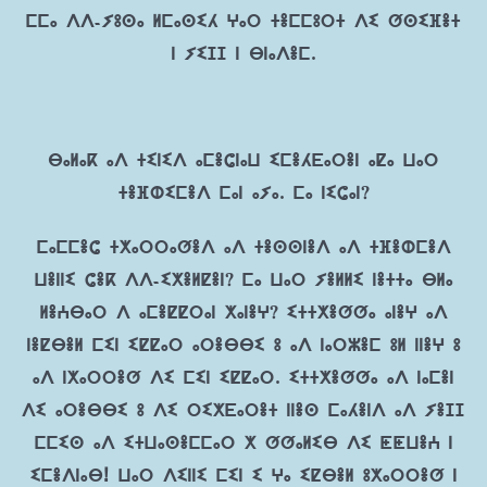
ⵎⵎⴰ ⴷⴷ-ⵢⵓⵙⴰ ⵍⵎⴰⵙⵉⵃ ⵖⴰⵔ ⵜⴻⵎⵎⵓⵔⵜ ⴷⵉ ⵚⵙⵉⴼⴻⵜ
ⵏ ⵢⵉⵊⵊ ⵏ ⴱⵏⴰⴷⴻⵎ.
ⴱⴰⵍⴰⴽ ⴰⴷ ⵜⵉⵏⵉⴷ ⴰⵎⴻⵛⵏⴰⵡ ⵉⵎⴻⵃⴹⴰⵔⴻⵏ ⴰⵇⴰ ⵡⴰⵔ
ⵜⴻⴼⵀⵉⵎⴻⴷ ⵎⴰⵏ ⴰⵢⴰ. ⵎⴰ ⵏⵉⵛⴰⵏ?
ⵎⴰⵎⵎⴻⵛ ⵜⵅⴰⵔⵔⴰⵚⴻⴷ ⴰⴷ ⵜⴻⵙⵙⵏⴻⴷ ⴰⴷ ⵜⴼⴻⵀⵎⴻⴷ
ⵡⴻⵏⵏⵉ ⵛⴻⴽ ⴷⴷ-ⵉⵅⴻⵍⵇⴻⵏ? ⵎⴰ ⵡⴰⵔ ⵢⴻⵍⵍⵉ ⵏⴻⵜⵜⴰ ⴱⵍⴰ
ⵍⴻⵄⴱⴰⵔ ⴷ ⴰⵎⴻⵇⵇⵔⴰⵏ ⵅⴰⵏⴻⵖ? ⵉⵜⵜⵅⴻⵚⵚⴰ ⴰⵏⴻⵖ ⴰⴷ
ⵏⴻⵇⴱⴻⵍ ⵎⵉⵏ ⵉⵇⵇⴰⵔ ⴰⵔⴻⴱⴱⵉ ⵓ ⴰⴷ ⵏⴰⵔⵣⴻⵎ ⵓⵍ ⵏⵏⴻⵖ ⵓ
ⴰⴷ ⵏⵅⴰⵔⵔⴻⵚ ⴷⵉ ⵎⵉⵏ ⵉⵇⵇⴰⵔ. ⵉⵜⵜⵅⴻⵚⵚⴰ ⴰⴷ ⵏⴰⵎⴻⵏ
ⴷⵉ ⴰⵔⴻⴱⴱⵉ ⵓ ⴷⵉ ⵔⵉⵅⴹⴰⵔⴻⵜ ⵏⵏⴻⵙ ⵎⴰⵃⴻⵏⴷ ⴰⴷ ⵢⴻⵊⵊ
ⵎⵎⵉⵙ ⴰⴷ ⵉⵜⵡⴰⵙⴻⵎⵎⴰⵔ ⵅ ⵚⵚⴰⵍⵉⴱ ⴷⵉ ⵟⵟⵡⴻⵄ ⵏ
ⵉⵎⴻⴷⵏⴰⴱ! ⵡⴰⵔ ⴷⵉⵏⵏⵉ ⵎⵉⵏ ⵉ ⵖⴰ ⵉⵇⴱⴻⵍ ⵓⵅⴰⵔⵔⴻⵚ ⵏ