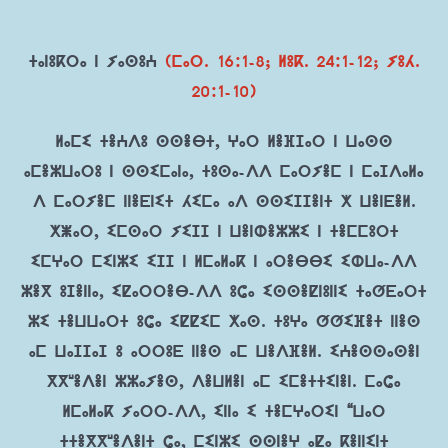
ⵜⴰⵏⵓⴽⵔⴰ ⵏ ⵢⴰⵙⵓⵄ
(ⵎⴰⵔ. 16:1-8; ⵍⵓⴽ. 24:1-12; ⵢⵓⵃ.
20:1-10)
ⵍⴰⵎⵉ ⵜⴻⵄⴷⵓ ⵙⵙⴻⴱⵜ, ⵖⴰⵔ ⵍⴻⴼⵊⴰⵔ ⵏ ⵡⴰⵙⵙ
ⴰⵎⴻⵣⵡⴰⵔⵓ ⵏ ⵙⵙⵉⵎⴰⵏⴰ, ⵜⵓⵙⴰ-ⴷⴷ ⵎⴰⵔⵢⴻⵎ ⵏ ⵎⴰⵊⴷⴰⵍⴰ
ⴷ ⵎⴰⵔⵢⴻⵎ ⵏⵏⴻⴹⵏⵉⵜ ⵃⵉⵎⴰ ⴰⴷ ⵙⵙⵉⵊⵊⴻⵏⵜ ⵅ ⵡⴻⵏⴹⴻⵍ.
ⵅⵥⴰⵔ, ⵉⵎⵙⴰⵔ ⵢⵉⵊⵊ ⵏ ⵡⴻⵏⵀⴻⵣⵣⵉ ⵏ ⵜⴻⵎⵎⵓⵔⵜ
ⵉⵎⵖⴰⵔ ⵎⵉⵏⵣⵉ ⵉⵊⵊ ⵏ ⵍⵎⴰⵍⴰⴽ ⵏ ⴰⵔⴻⴱⴱⵉ ⵉⵀⵡⴰ-ⴷⴷ
ⵣⴻⴳ ⵓⵊⴻⵏⵏⴰ, ⵉⵇⴰⵔⵔⴻⴱ-ⴷⴷ ⵓⵛⴰ ⵉⵙⵙⴻⵇⵏⵓⵏⵏⵉ ⵜⴰⵚⴹⴰⵔⵜ
ⵣⵉ ⵜⴻⵡⵡⴰⵔⵜ ⵓⵛⴰ ⵉⵇⵇⵉⵎ ⵅⴰⵙ. ⵜⵓⵖⴰ ⵚⵚⵉⴼⴻⵜ ⵏⵏⴻⵙ
ⴰⵎ ⵡⴰⵊⵊⴰⵊ ⵓ ⴰⵔⵔⵓⴹ ⵏⵏⴻⵙ ⴰⵎ ⵡⴻⴷⴼⴻⵍ. ⵉⵄⴻⵙⵙⴰⵙⴻⵏ
ⴳⴳʷⴻⴷⴻⵏ ⵣⵣⴰⵢⴻⵙ, ⴷⴻⵡⵍⴻⵏ ⴰⵎ ⵉⵎⴻⵜⵜⵉⵏⴻⵏ. ⵎⴰⵛⴰ
ⵍⵎⴰⵍⴰⴽ ⵢⴰⵔⵔ-ⴷⴷ, ⵉⵏⵏⴰ ⵉ ⵜⴻⵎⵖⴰⵔⵉⵏ “ⵡⴰⵔ
ⵜⵜⴻⴳⴳʷⴻⴷⴻⵏⵜ ⵛⴰ, ⵎⵉⵏⵣⵉ ⵙⵙⵏⴻⵖ ⴰⵇⴰ ⴽⴻⵏⵏⵉⵏⵜ