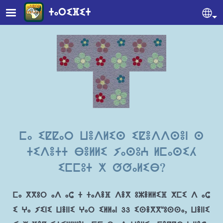
Skip to main content
ⵜⴰⵔⵉⴼⵉⵜ
Se
ⵎⴰ ⵉⵇⵇⴰⵔ ⵡⴻⴷⵍⵉⵙ ⵉⵇⴻⴷⴷⵙⴻⵏ ⵙ
ⵜⵉⴷⴻⵜⵜ ⴱⴻⵍⵍⵉ ⵢⴰⵙⵓⵄ ⵍⵎⴰⵙⵉⵃ
ⵉⵎⵎⵓⵜ ⵅ ⵚⵚⴰⵍⵉⴱ?
ⵎⴰ ⴳⴳⵓⵔ ⴰⴷ ⴰⵛ ⵜ ⵜⴰⴷⴻⴼ ⴷⴻⴳ ⵓⵣⴻⵍⵍⵉⴼ ⵅⵎⵉ ⴷ ⴰⵛ
ⵉ ⵖⴰ ⵢⵉⵏⵉ ⵡⴻⵏⵏⵉ ⵖⴰⵔ ⵉⵍⵍⴰⵏ 33 ⵉⵙⴻⴳⴳʷⵓⵙⵙⴰ, ⵡⴻⵏⵏⵉ