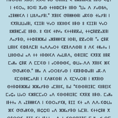
ⵄⴻⵙⵙⴻⵏ ⵅⴰⵙ. ⴳⴳⵉⵏ ⴰⵙ ⵙⴻⵏⵏⴻⵊ ⵉ ⵓⵣⴻⵍⵍⵉⴼ ⵏⵏⴻⵙ ⵉⵛⵜ
ⵏ ⵜⵉⵔⴰ, ⵓⵔⵉⵏ ⵅⴰⵙ ⵜⵜⵓⵀⵎⴻⵜ ⵏⵏⴻⵙ “ⵡⴰ ⴷ ⵢⴰⵙⵓⵄ,
ⴰⵊⴻⵍⵍⵉⴷ ⵏ ⵡⵓⴷⴰⵢⴻⵏ.” ⵅⴻⵏⵏⵉ ⵚⴻⵍⵍⴱⴻⵏ ⴰⴽⵉⵙ ⵜⵏⴰⵢⴻⵏ ⵏ
ⵉⵅⴻⵡⵡⴰⵏⴻⵏ, ⵉⵊⵊⴻⵏ ⵖⴰⵔ ⵓⴼⵓⵙⵉ ⵏⵏⴻⵙ ⵓ ⵉⵊⵊⴻⵏ ⵖⴰⵔ
ⵓⵣⴻⵍⵎⴰⴹ ⵏⵏⴻⵙ. ⵓ ⵉⵏⵏⵉ ⵜⵓⵖⴰ ⵉⵜⵜⴻⴽⴽⴰⵏ, ⵜⵜⵛⴻⵇⵇⴰⴼⴻⵏ
ⴷⴰⵢⴻⵙ, ⵜⵜⵀⴻⵣⵣⴰⵏ ⴰⵣⴻⵍⵍⵉⴼ ⵏⵙⴻⵏ, ⵇⵇⴰⵔⴻⵏ “ⴰ ⵛⴻⴽ
ⵡⴻⵏⵏⵉ ⵉⵀⴻⴷⵎⴻⵏ ⵜⴰⴷⴷⴰⵔⵜ ⵉⵇⴻⴷⴷⵙⴻⵏ ⵓ ⴷⵉ ⵜⵍⴰⵜⴰ ⵏ
ⵡⵓⵙⵙⴰⵏ ⴰⴷ ⵜⵜ ⵜⴻⴱⵏⵉⴷ ⵄⴰⵡⴻⴷ, ⵙⴻⵏⵊⴻⵎ ⵉⵅⴻⴼ ⵏⵏⴻⴽ
ⵎⴰⵍⴰ ⵛⴻⴽ ⴷ ⵎⵎⵉⵙ ⵏ ⴰⵔⴻⴱⴱⵉ, ⵀⵡⴰ-ⴷⴷ ⵅⴻⵏⵏⵉ ⵣⵉ
ⵚⵚⴰⵍⵉⴱ.” ⵓⵍⴰ ⴷ ⴰⵔⵔⵓⵢⴰⵙ ⵏ ⵉⴽⴻⵀⵀⴰⵏⴻⵏ ⴰⴽ-ⴷ
ⵉⵎⵙⴻⵍⵎⴰⴷⴻⵏ ⵏ ⵉⴷⵍⵉⵙⴻⵏ ⴷ ⵉⵎⵖⴰⵔⴻⵏ ⵏ ⵍⴳⴻⵏⵙ
ⵙⵜⴻⵀⴻⵣⵣⴰⵏ ⵣⵣⴰⵢⴻⵙ ⴰⵎⴻⵏⵏⵉ, ⵏⵏⴰⵏ “ⵉⵙⵙⴻⵏⵊⴻⵎ ⵉⵏⵏⴻⴹⵏⵉ
ⵎⴰⵛⴰ ⵡⴰⵔ ⵉⵣⴻⵎⵎⴰⵔ ⴰⴷ ⵉⵙⵙⴻⵏⵊⴻⵎ ⵉⵅⴻⴼ ⵏⵏⴻⵙ. ⵎⴰⵍⴰ
ⵏⴻⵜⵜⴰ ⴷ ⴰⵊⴻⵍⵍⵉⴷ ⵏ ⵉⵙⵔⴰⵢⵉⵍ, ⴻⵊⵊ ⵉⵜ ⴰⴷ ⴷⴷ-ⵉⵀⵡⴰ
ⵣⵉ ⵚⵚⴰⵍⵉⴱ, ⵏⴻⵛⵛⵉⵏ ⴰⴷ ⵣⵣⴰⵢⴻⵙ ⵏⴰⵎⴻⵏ. ⵉⵜⵜⵛⴻⵍ ⵅ