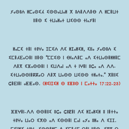
ⵢⴰⵙⵓⵄ ⵍⵎⴰⵙⵉⵃ ⵉⵙⵙⴰⵡⴰⵍ ⵅ ⵓⵄⴻⴷⴷⴻⴱ ⴷ ⵍⵎⴻⵡⵜ
ⵏⵏⴻⵙ ⵉ ⵜⵡⴰⵍⴰⵜ ⵡⵉⵙⵙ ⵜⵏⴰⵢⴻⵏ
ⵍⴰⵎⵉ ⵜⴻⵏ ⵜⵓⵖⴰ ⵊⵎⵉⵄ ⴷⵉ ⵍⵊⴰⵍⵉⵍ, ⵉⵏⵏⴰ ⵢⴰⵙⵓⵄ ⵉ
ⵉⵎⴻⵃⴹⴰⵔⴻⵏ ⵏⵏⴻⵙ “ⵎⵎⵉⵙ ⵏ ⴱⵏⴰⴷⴻⵎ ⴰⴷ ⵉⵜⵡⴰⵙⴻⵍⵍⴻⵎ
ⴷⴻⴳ ⵉⴼⴰⵙⵙⴻⵏ ⵏ ⵉⵡⴷⴰⵏ ⴰⴷ ⵜ ⵏⵖⴻⵏ ⵓⵛⴰ ⴰⴷ ⴷⴷ-
ⵉⵜⵡⴰⵙⵙⵏⴻⴽⴽⴰⵔ ⴷⴻⴳ ⵡⴰⵙⵙ ⵡⵉⵙⵙ ⵜⵍⴰⵜⴰ.” ⵅⴻⵏⵏⵉ
ⵛⴻⴹⵏⴻⵏ ⴰⵟⵟⴰⵙ.
(ⵍⵉⵏⵊⵉⵍ ⵙ ⵓⴼⵓⵙ ⵏ ⵎⴰⵜⵜⴰ 17:22-23)
ⴼⴼⵖⴻⵏ-ⴷⴷ ⵙⵙⴻⵏⵏⵉ ⵓⵛⴰ ⵛⵓⵇⴻⵏ ⴷⵉ ⵍⵊⴰⵍⵉⵍ ⵓ ⵏⴻⵜⵜⴰ
ⵜⵓⵖⴰ ⵡⴰⵔ ⵉⵅⵙ ⴰⴷ ⵉⵙⵙⴻⵏ ⵎⴰⵏ ⴰⵢⴰ ⵓⵍⴰ ⴷ ⵉⵊⵊ.