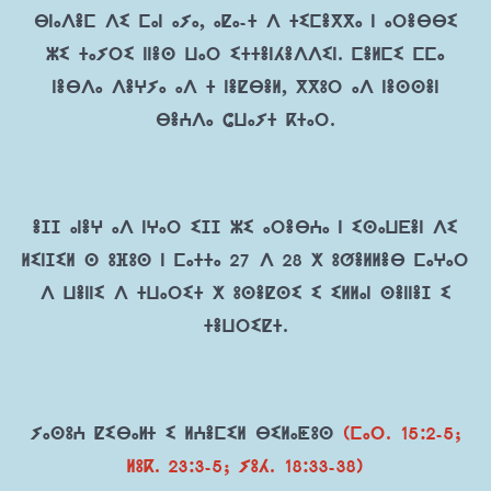
ⴱⵏⴰⴷⴻⵎ ⴷⵉ ⵎⴰⵏ ⴰⵢⴰ, ⴰⵇⴰ-ⵜ ⴷ ⵜⵉⵎⴻⴳⴳⴰ ⵏ ⴰⵔⴻⴱⴱⵉ
ⵣⵉ ⵜⴰⵢⵔⵉ ⵏⵏⴻⵙ ⵡⴰⵔ ⵉⵜⵜⴻⵏⵃⴻⴷⴷⵉⵏ. ⵎⴻⵍⵎⵉ ⵎⵎⴰ
ⵏⴻⴱⴷⴰ ⴷⴻⵖⵢⴰ ⴰⴷ ⵜ ⵏⴻⵇⴱⴻⵍ, ⴳⴳⵓⵔ ⴰⴷ ⵏⴻⵙⵙⴻⵏ
ⴱⴻⵄⴷⴰ ⵛⵡⴰⵢⵜ ⴽⵜⴰⵔ.
ⴻⵊⵊ ⴰⵏⴻⵖ ⴰⴷ ⵏⵖⴰⵔ ⵉⵊⵊ ⵣⵉ ⴰⵔⴻⴱⵄⴰ ⵏ ⵉⵙⴰⵡⴹⴻⵏ ⴷⵉ
ⵍⵉⵏⵊⵉⵍ ⵙ ⵓⴼⵓⵙ ⵏ ⵎⴰⵜⵜⴰ 27 ⴷ 28 ⵅ ⵓⵚⴻⵍⵍⴻⴱ ⵎⴰⵖⴰⵔ
ⴷ ⵡⴻⵏⵏⵉ ⴷ ⵜⵡⴰⵔⵉⵜ ⵅ ⵓⵙⴻⵇⵙⵉ ⵉ ⵉⵍⵍⴰⵏ ⵙⴻⵏⵏⴻⵊ ⵉ
ⵜⴻⵡⵔⵉⵇⵜ.
ⵢⴰⵙⵓⵄ ⵇⵉⴱⴰč ⵉ ⵍⵄⴻⵎⵉⵍ ⴱⵉⵍⴰⵟⵓⵙ
(ⵎⴰⵔ. 15:2-5;
ⵍⵓⴽ. 23:3-5; ⵢⵓⵃ. 18:33-38)