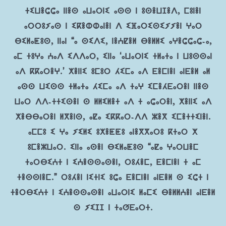
ⵜⵉⵡⴻⵛⵛⴰ ⵏⵏⴻⵙ ⴰⵡⴰⵔⵏⵉ ⴰⵙⵙ ⵏ ⵓⵙⴻⵡⵊⴻⴷ, ⵎⵓⵏⴻⵏ
ⴰⵔⵔⵓⵢⴰⵙ ⵏ ⵉⴽⴻⵀⵀⴰⵏⴻⵏ ⴷ ⵉⴼⴰⵔⵉⵙⵉⵢⵢⴻⵏ ⵖⴰⵔ
ⴱⵉⵍⴰⵟⵓⵙ, ⵏⵏⴰⵏ “ⴰ ⵙⵉⴷⵉ, ⵏⴻⵄⵇⴻⵍ ⴱⴻⵍⵍⵉ ⴰⵖⴻⵛⵛⴰⵛ-ⴰ,
ⴰⵎ ⵜⵓⵖⴰ ⵄⴰⴷ ⵉⴷⴷⴰⵔ, ⵉⵏⵏⴰ ‘ⴰⵡⴰⵔⵏⵉ ⵜⵍⴰⵜⴰ ⵏ ⵡⵓⵙⵙⴰⵏ
ⴰⴷ ⴽⴽⴰⵔⴻⵖ.’ ⵅⴻⵏⵏⵉ ⵓⵎⵓⵔ ⵃⵉⵎⴰ ⴰⴷ ⴹⴻⵎⵏⴻⵏ ⴰⵏⴹⴻⵍ ⴰⵍ
ⴰⵙⵙ ⵡⵉⵙⵙ ⵜⵍⴰⵜⴰ ⵃⵉⵎⴰ ⴰⴷ ⵜⴰⵖ ⵉⵎⴻⵃⴹⴰⵔⴻⵏ ⵏⵏⴻⵙ
ⵡⴰⵔ ⴷⴷ-ⵜⵜⵉⵙⴻⵏ ⵙ ⵍⵍⵉⵍⴻⵜ ⴰⴷ ⵜ ⴰⵛⴰⵔⴻⵏ, ⵅⴻⵏⵏⵉ ⴰⴷ
ⵅⴻⴱⴱⴰⵔⴻⵏ ⵍⴳⴻⵏⵙ, ⴰⵇⴰ ⵉⴽⴽⴰⵔ-ⴷⴷ ⵣⴻⴳ ⵉⵎⴻⵜⵜⵉⵏⴻⵏ.
ⴰⵎⵎⵓ ⵉ ⵖⴰ ⵢⵉⵍⵉ ⵓⵅⴻⵟⵟⵓ ⴰⵏⴻⴳⴳⴰⵔⵓ ⴽⵜⴰⵔ ⵅ
ⵓⵎⴻⵣⵡⴰⵔ. ⵉⵏⵏⴰ ⴰⵙⴻⵏ ⴱⵉⵍⴰⵟⵓⵙ “ⴰⵇⴰ ⵖⴰⵔⵡⴻⵎ
ⵜⴰⵔⴱⵉⵄⵜ ⵏ ⵉⵄⴻⵙⵙⴰⵙⴻⵏ, ⵔⵓⵃⴻⵎ, ⴹⴻⵎⵏⴻⵏ ⵜ ⴰⵎ
ⵜⴻⵙⵙⵏⴻⵎ.” ⵔⵓⵃⴻⵏ ⵏⵉⵜⵏⵉ ⵓⵛⴰ ⴹⴻⵎⵏⴻⵏ ⴰⵏⴹⴻⵍ ⵙ ⵉⵛⵜ ⵏ
ⵜⴻⵔⴱⵉⵄⵜ ⵏ ⵉⵄⴻⵙⵙⴰⵙⴻⵏ ⴰⵡⴰⵔⵏⵉ ⵍⴰⵎⵉ ⴱⴻⵍⵍⵄⴻⵏ ⴰⵏⴹⴻⵍ
ⵙ ⵢⵉⵊⵊ ⵏ ⵜⴰⵚⴹⴰⵔⵜ.