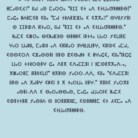
ⵍⵎⴰⵙⵉⵃ?” ⵏⵏⴰⵏ ⴰⵙ ⵎⴰⵔⵔⴰ “ⴻⵊⵊ ⵉⵜ ⴰⴷ ⵉⵜⵡⴰⵚⴻⵍⵍⴻⴱ!”
ⵎⴰⵛⴰ ⵍⵄⴻⵎⵉⵍ ⵉⵏⵏⴰ “ⵎⴰⵏ ⵜⵓⵄⴻⴼⴼⵏⴰ ⵉ ⵉⴳⴳⴰ?” ⵙⵖⵓⵢⵢⴻⵏ
ⵙ ⵊⵊⴻⵀⴷ ⴽⵜⴰⵔ, ⵏⵏⴰⵏ “ⴻⵊⵊ ⵉⵜ ⴰⴷ ⵉⵜⵡⴰⵚⴻⵍⵍⴻⴱ.”
ⵍⴰⵎⵉ ⵉⵥⵔⴰ ⴱⵉⵍⴰⵟⵓⵙ ⴱⴻⵍⵍⵉ ⵏⴻⵜⵜⴰ ⵡⴰⵔ ⵢⵉⵡⴻⴹ
ⵖⴰⵔ ⵡⴰⵍⵓ, ⵎⴰⵀⵓ ⴰⴷ ⵉⴽⴽⴰⵔ ⵓⵖⵓⵡⵡⴻⵖ, ⵉⴽⵙⵉ ⴰⵎⴰⵏ,
ⵉⵙⵙⵉⵔⴷ ⵉⴼⴰⵙⵙⴻⵏ ⵏⵏⴻⵙ ⵇⵉⴱⴰč ⵉ ⵍⵖⴰⵛⵉ, ⵉⵏⵏⴰ“ⵏⴻⵛⵛ
ⵡⴰⵔ ⵜⵜⵓⵔⵙⴻⵖ ⵛⴰ ⴷⴻⴳ ⵉⴷⴰⵎⵎⴻⵏ ⵏ ⵓⵎⵙⴻⴳⴳⴰⴷ-ⴰ,
ⵅⵥⴰⵔⴻⵎ ⴽⴻⵏⵏⵉⵡ!” ⵍⴳⴻⵏⵙ ⵢⴰⵔⵔ-ⴷⴷ, ⵉⵏⵏⴰ “ⵉⴷⴰⵎⵎⴻⵏ
ⵏⵏⴻⵙ ⴰⴷ ⵅⴰⵏⴻⵖ ⵉⵍⵉⵏ ⵓ ⵅ ⵜⴰⵔⵡⴰ ⵏⵏⴻⵖ.” ⵅⴻⵏⵏⵉ ⵢⴰⵔⵅⵓ
ⴰⵙⴻⵏ-ⴷⴷ ⵉ ⴱⴰⵔⴰⴱⴱⴰⵙ, ⵎⴰⵛⴰ ⴰⵡⴰⵔⵏⵉ ⵍⴰⵎⵉ
ⵉⵀⴻⵜⵜⴻⴽ ⵢⴰⵙⵓⵄ ⵙ ⵓⵔⴻⴽⴽⵓⴹ, ⵉⵙⴻⵍⵍⴻⵎ ⵉⵜ ⵃⵉⵎⴰ ⴰⴷ
ⵉⵜⵡⴰⵚⴻⵍⵍⴻⴱ.