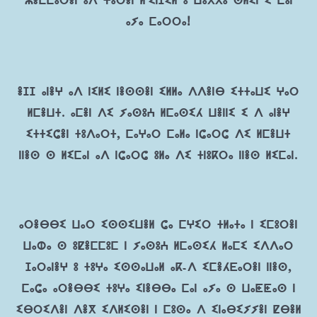
ⵣⴻⵎⵎⴰⵔⴻⵏ ⴰⴷ ⵖⴰⵔⴻⵏ ⵍ'ⵉⵏⵊⵉⵍ ⵓ ⵡⴰⵅⵅⴰ ⵙⵍⵉⵏ ⵉ ⵎⴰⵏ
ⴰⵢⴰ ⵎⴰⵔⵔⴰ!
ⴻⵊⵊ ⴰⵏⴻⵖ ⴰⴷ ⵏⵉⵍⵉ ⵏⴻⵙⵙⴻⵏ ⵉⵍⵍⴰ ⴷⴷⴻⵏⴱ ⵉⵜⵜⴰⵡⵉ ⵖⴰⵔ
ⵍⵎⴻⵡⵜ. ⴰⵎⴻⵏ ⴷⵉ ⵢⴰⵙⵓⵄ ⵍⵎⴰⵙⵉⵃ ⵡⴻⵏⵏⵉ ⵉ ⴷ ⴰⵏⴻⵖ
ⵉⵜⵜⵉⵛⴻⵏ ⵜⵓⴷⴰⵔⵜ, ⵎⴰⵖⴰⵔ ⵎⴰⵍⴰ ⵏⵛⴰⵔⵛ ⴷⵉ ⵍⵎⴻⵡⵜ
ⵏⵏⴻⵙ ⵙ ⵍⵉⵎⴰⵏ ⴰⴷ ⵏⵛⴰⵔⵛ ⵓⵍⴰ ⴷⵉ ⵜⵏⵓⴽⵔⴰ ⵏⵏⴻⵙ ⵍⵉⵎⴰⵏ.
ⴰⵔⴻⴱⴱⵉ ⵡⴰⵔ ⵉⵙⵙⵉⵡⴻⵍ ⵛⴰ ⵎⵖⵉⵔ ⵜⵍⴰⵜⴰ ⵏ ⵉⵎⵓⵔⴻⵏ
ⵡⴰⵀⴰ ⵙ ⵓⵇⴻⵎⵎⵓⵎ ⵏ ⵢⴰⵙⵓⵄ ⵍⵎⴰⵙⵉⵃ ⵍⴰⵎⵉ ⵉⴷⴷⴰⵔ
ⵊⴰⵔⴰⵏⴻⵖ ⵓ ⵜⵓⵖⴰ ⵉⵙⵙⴰⵡⴰⵍ ⴰⴽ-ⴷ ⵉⵎⴻⵃⴹⴰⵔⴻⵏ ⵏⵏⴻⵙ,
ⵎⴰⵛⴰ ⴰⵔⴻⴱⴱⵉ ⵜⵓⵖⴰ ⵉⵏⴻⴱⴱⴰ ⵎⴰⵏ ⴰⵢⴰ ⵙ ⵡⴰⵟⵟⴰⵙ ⵏ
ⵉⴱⵔⵉⴷⴻⵏ ⴷⴻⴳ ⵉⴷⵍⵉⵙⴻⵏ ⵏ ⵎⵓⵙⴰ ⴷ ⵉⵏⴰⴱⵉⵢⵢⴻⵏ ⵇⴱⴻⵍ