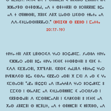
ⵙ ⵍⵎⴻⵡⵜ. ⵏⵉⵜⵏⵉ ⴰⴷ ⵜ ⵙⴻⵍⵍⵎⴻⵏ ⵉ ⵍⴻⴳⵏⵓⵙ ⵎⴰⵃⴻⵏⴷ ⴰⴷ
ⵣⵣⴰⵢⴻⵙ ⵙⵜⴻⵀⵣⴰⵏ, ⴰⴷ ⵜ ⵀⴻⵜⵜⴽⴻⵏ ⵙ ⵓⵔⴻⴽⴽⵓⴹ ⵓⵛⴰ
ⴰⴷ ⵜ ⵚⴻⵍⵍⴱⴻⵏ, ⵅⴻⵏⵏⵉ ⴷⴻⴳ ⵡⴰⵙⵙ ⵡⵉⵙⵙ ⵜⵍⴰⵜⴰ ⴰⴷ
ⴷⴷ-ⵉⵜⵡⴰⵙⵙⵏⴻⴽⴽⴰⵔ.”
(ⵍⵉⵏⵊⵉⵍ ⵙ ⵓⴼⵓⵙ ⵏ ⵎⴰⵜⵜⴰ
20:17-19)
ⵜⵓⵖⴰ-ⵜⴻⵏ ⴷⴻⴳ ⵡⴻⴱⵔⵉⴷ ⵖⴰⵔ ⵓⵔⵛⴰⵍⵉⵎ. ⵢⴰⵙⵓⵄ ⵜⵓⵖⴰ
ⵉⵣⵣⴰⵔ ⴰⵙⴻⵏ ⵓⵛⴰ ⵜⵓⵖⴰ ⵏⵉⵜⵏⵉ ⵜⵜⴱⴻⵀⵜⴻⵏ ⵓ ⵉⵏⵏⵉ ⵜ-
ⵉⴷⴷ ⵉⴹⴼⴰⵔⴻⵏ, ⴳⴳʷⴻⴷⴻⵏ. ⵉⴽⵙⵉ ⵄⴰⵡⴻⴷ ⵜⴻⵏⵄⴰⵛ ⵖⴰⵔ
ⵓⵖⴻⵣⴷⵉⵙ ⵓⵛⴰ ⵉⴱⴷⴰ ⵉⵇⵇⴰⵔ ⴰⵙⴻⵏ ⵅ ⵎⵉⵏ ⴷ ⴰⵙ ⵉ ⵖⴰ
ⵉⵎⵙⴰⵔⴻⵏ “ⴰⵇⴰ ⵏⴻⵛⵛⵉⵏ ⴰⴷ ⵏⴳⴰⵄⵄⴻⴷ ⵖⴰⵔ ⵓⵔⵛⴰⵍⵉⵎ ⵓ
ⵎⵎⵉⵙ ⵏ ⴱⵏⴰⴷⴻⵎ ⴰⴷ ⵉⵜⵡⴰⵙⴻⵍⵍⴻⵎ ⵉ ⴰⵔⵔⵓⵢⴰⵙ ⵏ
ⵉⴽⴻⵀⵀⴰⵏⴻⵏ ⴷ ⵉⵎⵙⴻⵍⵎⴰⴷⴻⵏ ⵏ ⵉⴷⵍⵉⵙⴻⵏ ⵓ ⵏⵉⵜⵏⵉ ⴰⴷ
ⵅⴰⵙ ⵃⴻⴽⵎⴻⵏ ⵙ ⵍⵎⴻⵡⵜ, ⴰⴷ ⵜ ⵙⴻⵍⵍⵎⴻⵏ ⵉ ⵍⴻⴳⵏⵓⵙ, ⴰⴷ