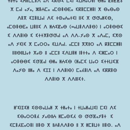
ⵜⵓⵖⴰ ⵉⵄⴻⵎⵎⴻⴷ ⴰⴷ ⵉⴽⵙⵉ ⵎⵉⵏ ⵉⵡⵄⴰⵔⴻⵏ ⴱⵍⴰ ⵇⴻⵟⵟⵓ
ⵅ ⵎⴰⵏ ⴰⵢⴰ, ⵣⴻⵄⵎⴰ ⴰⵎⵙⴻⴱⴹⴰ ⵉⴽⴻⵎⵎⵍⴻⵏ ⵅ ⴱⴰⴱⴰⵙ
ⴷⴻⴳ ⵉⵊⴻⵏⵡⴰⵏ ⴷⵉ ⵜⵙⴰⵄⴰⵜⵉⵏ ⵏⵏⵉ ⵅ ⵚⵚⴰⵍⵉⴱ,
ⴰⵎⵙⴻⴱⴹⴰ ⵡⴻⵏⵏⵉ ⴷ ⵍⵄⵉⵇⴰⴱ (=ⴰⵡⴻⴷⴷⴻⴱ) ⵏ ⴰⵔⴻⴱⴱⵉ
ⵉ ⴷⴷⴻⵏⴱ ⵉ ⵉⵜⵜⵅⴻⵚⵚⴰⵏ ⴰⴷ ⴷⴷ-ⵢⴰⵙ ⵅ ⴰⴷⴰⵎ, ⵉⵅⵙ
ⴰⴷ ⵢⵉⵏⵉ ⵅ ⵎⴰⵔⵔⴰ ⵉⵡⴷⴰⵏ. ⴰⵎⵎⵓ ⴳⴳⵓⵔ ⴰⴷ ⴽⴻⵎⵎⵍⴻⵏ
ⵏⵏⵓⴱⵓⵡⴰⵜ ⵅⴰⵙ ⵓ ⴰⵎⵎⵓ ⵉⴷⵡⴻⵍ ⵏⴻⵜⵜⴰ ⴷ ⵉⵣⵎⴰⵔ ⵏ
ⴰⵔⴻⴱⴱⵉ ⵉⵚⴼⴰⵏ ⴱⵍⴰ ⵍⵄⵉⴱ (ⵍⴰⵎⵉ ⵡⴰⵔ ⵉⵜⵜⵡⵉⴼ
ⴷⴰⵢⵙ ⵓⵍⴰ ⴷ ⵉⵊⵊ ⵏ ⴷⴷⴻⵏⴱ) ⵎⴰⵃⴻⵏⴷ ⴰⴷ ⵉⴽⴽⴻⵙ
ⴷⴷⴻⵏⴱ ⵅ ⴷⴷⵓⵏⵉⵜ.
ⵍ'ⵉⵏⵊⵉⵍ ⵉⵙⵙⴰⵡⴰⵍ ⵅ ⵜⵍⴰⵜⴰ ⵏ ⵜⵡⴰⵍⴰⵡⵉⵏ ⵎⵉⵏ ⴷⵉ
ⵉⴱⴰⵔⵔⴻⵃ ⵢⴰⵙⵓⵄ ⵍⵎⴰⵙⵉⵃ ⵙ ⵚⵚⴼⴰⵢⴻⵜ ⵉ
ⵉⵎⴻⵃⴹⴰⵔⴻⵏ ⵏⵏⴻⵙ ⵅ ⵓⵄⴻⴷⴷⴻⴱ ⵓ ⵅ ⵍⵎⴻⵡⵜ ⵏⵏⴻⵙ. ⴰⴷ