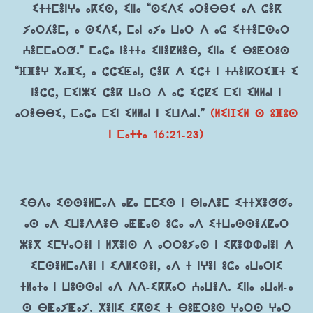
ⵉⵜⵜⵎⴻⵏⵖⴰ ⴰⴽⵉⵙ, ⵉⵏⵏⴰ “ⵙⵉⴷⵉ ⴰⵔⴻⴱⴱⵉ ⴰⴷ ⵛⴻⴽ
ⵢⴰⵔⵃⴻⵎ, ⴰ ⵙⵉⴷⵉ, ⵎⴰⵏ ⴰⵢⴰ ⵡⴰⵔ ⴷ ⴰⵛ ⵉⵜⵜⴻⵎⵙⴰⵔ
ⵄⴻⵎⵎⴰⵔⵚ.” ⵎⴰⵛⴰ ⵏⴻⵜⵜⴰ ⵉⵏⵏⴻⵇⵍⴻⴱ, ⵉⵏⵏⴰ ⵉ ⴱⵓⵟⵔⵓⵙ
“ⴼⴼⴻⵖ ⵅⴰⴼⵉ, ⴰ ⵛⵛⵉⵟⴰⵏ, ⵛⴻⴽ ⴷ ⵉⵛⵜ ⵏ ⵜⵄⴻⵏⴽⵔⵉⴼⵜ ⵉ
ⵏⴻⵛⵛ, ⵎⵉⵏⵣⵉ ⵛⴻⴽ ⵡⴰⵔ ⴷ ⴰⵛ ⵉⵛⵇⵉ ⵎⵉⵏ ⵉⵍⵍⴰⵏ ⵏ
ⴰⵔⴻⴱⴱⵉ, ⵎⴰⵛⴰ ⵎⵉⵏ ⵉⵍⵍⴰⵏ ⵏ ⵉⵡⴷⴰⵏ.”
(ⵍⵉⵏⵊⵉⵍ ⵙ ⵓⴼⵓⵙ
ⵏ ⵎⴰⵜⵜⴰ 16:21-23)
ⵉⴱⴷⴰ ⵉⵙⵙⴻⵍⵎⴰⴷ ⴰⵇⴰ ⵎⵎⵉⵙ ⵏ ⴱⵏⴰⴷⴻⵎ ⵉⵜⵜⵅⴻⵚⵚⴰ
ⴰⵙ ⴰⴷ ⵉⵡⴻⴷⴷⴻⴱ ⴰⵟⵟⴰⵙ ⵓⵛⴰ ⴰⴷ ⵉⵜⵡⴰⵙⵙⴻⵃⵇⴰⵔ
ⵣⴻⴳ ⵉⵎⵖⴰⵔⴻⵏ ⵏ ⵍⴳⴻⵏⵙ ⴷ ⴰⵔⵔⵓⵢⴰⵙ ⵏ ⵉⴽⴻⵀⵀⴰⵏⴻⵏ ⴷ
ⵉⵎⵙⴻⵍⵎⴰⴷⴻⵏ ⵏ ⵉⴷⵍⵉⵙⴻⵏ, ⴰⴷ ⵜ ⵏⵖⴻⵏ ⵓⵛⴰ ⴰⵡⴰⵔⵏⵉ
ⵜⵍⴰⵜⴰ ⵏ ⵡⵓⵙⵙⴰⵏ ⴰⴷ ⴷⴷ-ⵉⴽⴽⴰⵔ ⵄⴰⵡⴻⴷ. ⵉⵏⵏⴰ ⴰⵡⴰⵍ-ⴰ
ⵙ ⴱⵟⴰⵢⵟⴰⵢ. ⵅⴻⵏⵏⵉ ⵉⴽⵙⵉ ⵜ ⴱⵓⵟⵔⵓⵙ ⵖⴰⵔⵙ ⵖⴰⵔ