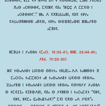
ⴰⵔⴻⴱⴱⵉ, ⴻⵊⵊ ⵉⵜ ⵏⴻⵜⵜⴰ ⴰⴷ ⵜ ⵉⵙⵙⴻⵏⵊⴻⵎ ⵎⴰⵍⴰ ⵢⴰⵔⴹⴰ
ⵅⴰⵙ ⴰⵔⴻⴱⴱⵉ, ⵎⵉⵏⵣⵉ ⵉⵏⵏⴰ ‘ⵏⴻⵛⵛ ⴷ ⵎⵎⵉⵙ ⵏ
ⴰⵔⴻⴱⴱⵉ’.” ⵓⵍⴰ ⴷ ⵉⵅⴻⵡⵡⴰⵏⴻⵏ, ⵉⵏⵏⵉ ⵜⵓⵖⴰ
ⵉⵜⵡⴰⵚⴻⵍⵍⴱⴻⵏ ⴰⴽⵉⵙ, ⵜⵓⵖⴰ ⵙⵙⴼⴻⴹⴰⵀⴻⵏ ⵣⵣⴰⵢⴻⵙ
ⴰⵎⴻⵏⵏⵉ.
ⵍⵎⴻⵡⵜ ⵏ ⵢⴰⵙⵓⵄ
(ⵎⴰⵔ. 15:33-41; ⵍⵓⴽ. 23:44-49;
ⵢⵓⵃ. 19:28-30)
ⵣⵉ ⵜⵙⴰⵄⵄⴻⵜ ⵡⵉⵙⵙ ⵙⴻⵜⵜⴰ ⵜⴻⵡⴹⴰ-ⴷⴷ ⵜⴰⵍⵍⴻⵙⵜ ⵅ
ⵎⴰⵔⵔⴰ ⵜⴰⵎⵎⵓⵔⵜ ⴰⵍ ⵜⴰⵙⴰⵄⵄⴻⵜ ⵡⵉⵙⵙ ⵜⴻⵙⵄⴰ.
ⵊⵡⴰⵢⴻⵀ ⵏ ⵜⵙⴰⵄⵄⴻⵜ ⵡⵉⵙⵙ ⵜⴻⵙⵄⴰ ⵉⵙⵖⵓⵢⵢ ⵢⴰⵙⵓⵄ
ⵙ ⵜⵎⵉⵊⵊⴰ ⵉⵊⴻⵀⴷⴻⵏ, ⵉⵏⵏⴰ ⵙ ⵢⵉⵍⴻⵙ ⵏ ⵜⴰⵔⴰⵎⵉⵜ “ⵉⵍⵉ,
ⵉⵍⵉ, ⵍⵉⵎⴰ ⵛⴰⴱⴰⵇⵜⴰⵏⵉ?” ⵎⵉⵏ ⵉⵅⵙ ⴰⴷ ⵢⵉⵏⵉ“ⴰ