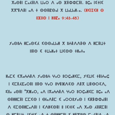
ⵅⴰⵙⴻⵏ ⵎⴰⵃⴻⵏⴷ ⵡⴰⵔ ⴷ ⴰⵙ ⴼⴻⵀⵀⵎⴻⵏ. ⵓⵛⴰ ⵏⵉⵜⵏⵉ
ⴳⴳʷⴻⴷⴻⵏ ⴰⴷ ⵜ ⵙⵙⴻⵇⵙⴰⵏ ⵅ ⵡⴰⵡⴰⵍ-ⴰ.
(ⵍⵉⵏⵊⵉⵍ ⵙ
ⵓⴼⵓⵙ ⵏ ⵍⵓⵇⴰ 9:43-45)
ⵢⴰⵙⵓⵄ ⵍⵎⴰⵙⵉⵃ ⵉⵙⵙⴰⵡⴰⵍ ⵅ ⵓⵄⴻⴷⴷⴻⴱ ⴷ ⵍⵎⴻⵡⵜ
ⵏⵏⴻⵙ ⵉ ⵜⵡⴰⵍⴰⵜ ⵡⵉⵙⵙ ⵜⵍⴰⵜⴰ
ⵍⴰⵎⵉ ⵉⴳⴰⵄⵄⴻⴷ ⵢⴰⵙⵓⵄ ⵖⴰⵔ ⵓⵔⵛⴰⵍⵉⵎ, ⵢⵉⵡⵉ ⵜⴻⵏⵄⴰⵛ
ⵏ ⵉⵎⴻⵃⴹⴰⵔⴻⵏ ⵏⵏⴻⵙ ⵖⴰⵔ ⵓⵖⴻⵣⴷⵉⵙ ⴷⴻⴳ ⵡⴻⴱⵔⵉⴷ,
ⵉⵏⵏⴰ ⴰⵙⴻⵏ “ⵅⵥⴰⵔ, ⴰⴷ ⵏⴳⴰⵄⵄⴻⴷ ⵖⴰⵔ ⵓⵔⵛⴰⵍⵉⵎ ⵓⵛⴰ ⴰⴷ
ⵙⴻⵍⵍⵎⴻⵏ ⵎⵎⵉⵙ ⵏ ⴱⵏⴰⴷⴻⵎ ⵉ ⴰⵔⵔⵓⵢⴰⵙ ⵏ ⵉⴽⴻⵀⵀⴰⵏⴻⵏ
ⴷ ⵉⵎⵙⴻⵍⵎⴰⴷⴻⵏ ⵏ ⵉⴷⵍⵉⵙⴻⵏ ⵓ ⵏⵉⵜⵏⵉ ⴰⴷ ⵅⴰⵙ ⵃⴻⴽⵎⴻⵏ