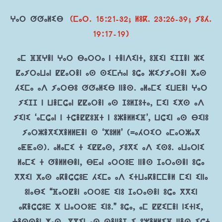
ⵖⴰⵔ ⵚⵚⴰⵍⵉⴱ
(ⵎⴰⵔ. 15:21-32; ⵍⵓⴽ. 23:26-39; ⵢⵓⵃ.
19:17-19)
ⴰⵎ ⴼⴼⵖⴻⵏ ⵖⴰⵔ ⴱⴰⵔⵔⴰ ⵏ ⵜⴻⵏⴷⵉⵏⵜ, ⵓⴼⵉⵏ ⵉⵊⵊⴻⵏ ⵣⵉ
ⵇⴰⵢⵔⴰⵡⴰⵏ ⵇⵇⴰⵔⴻⵏ ⴰⵙ ⵙⵉⵎⵄⴰⵏ ⵓⵛⴰ ⵣⵉⵢⵢⴰⵔⴻⵏ ⵅⴰⵙ
ⵃⵉⵎⴰ ⴰⴷ ⵢⴰⵔⴱⵓ ⵚⵚⴰⵍⵉⴱ ⵏⵏⴻⵙ. ⴰⵍⴰⵎⵉ ⵉⵡⴹⴻⵏ ⵖⴰⵔ
ⵢⵉⵊⵊ ⵏ ⵡⴻⵎⵛⴰⵏ ⵇⵇⴰⵔⴻⵏ ⴰⵙ ⵊⵓⵍⵊⵓⵜⴰ, ⵎⵉⵏ ⵉⵅⵙ ⴰⴷ
ⵢⵉⵏⵉ ‘ⴰⵎⵛⴰⵏ ⵏ ⵜⵛⴻⵇⵇⵓⴼⵜ ⵏ ⵓⵣⴻⵍⵍⵉⴼ’, ⵡⵛⵉⵏ ⴰⵙ ⴱⵉⵏⵓ
ⵢⴰⵔⵣⴻⴳⵉⵅⴻⵍⵍⴹⴻⵏ ⵙ ‘ⵅⵓⵍⵍ’ (=ⴰⵃⵔⵉⵔ ⴰⵎⴰⵔⵣⴰⴳ
ⴰⵟⵟⴰⵙ). ⴰⵍⴰⵎⵉ ⵜ ⵉⵇⵇⴰⵙ, ⵢⵓⴳⵉ ⴰⴷ ⵉⵙⵓ. ⴰⵡⴰⵔⵏⵉ
ⵍⴰⵎⵉ ⵜ ⵚⴻⵍⵍⴱⴻⵏ, ⴱⴹⴰⵏ ⴰⵔⵔⵓⴹ ⵏⵏⴻⵙ ⵊⴰⵔⴰⵙⴻⵏ ⵓⵛⴰ
ⴳⴳⵉⵏ ⵅⴰⵙ ⴰⴽⴻⵛⵛⵓⴹ ⵃⵉⵎⴰ ⴰⴷ ⵉⵜⵡⴰⴽⴻⵎⵎⴻⵍ ⵎⵉⵏ ⵉⵏⵏⴰ
ⵓⵏⴰⴱⵉ “ⴼⴰⵔⵇⴻⵏ ⴰⵔⵔⵓⴹ ⵉⵏⵓ ⵊⴰⵔⴰⵙⴻⵏ ⵓⵛⴰ ⴳⴳⵉⵏ
ⴰⴽⴻⵛⵛⵓⴹ ⵅ ⵡⴰⵔⵔⵓⴹ ⵉⵏⵓ.” ⵓⵛⴰ, ⴰⵎ ⵇⵇⵉⵎⴻⵏ ⵏⵉⵜⵏⵉ,