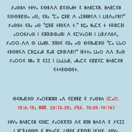
ⵢⴰⵙⵓⵄ ⵜⵓⵖⴰ ⵉⴱⴻⴷⴷ ⵇⵉⴱⴰč ⵉ ⵍⵄⴻⵎⵉⵍ. ⵍⵄⴻⵎⵉⵍ
ⵉⵙⵙⴻⵇⵙⴰ ⴰⵙ, ⵉⵏⵏⴰ “ⵎⴰ ⵛⴻⴽ ⴷ ⴰⵊⴻⵍⵍⵉⴷ ⵏ ⵡⵓⴷⴰⵢⴻⵏ?”
ⵢⴰⵙⵓⵄ ⵉⵏⵏⴰ ⴰⵙ “ⵛⴻⴽ ⵜⴻⵏⵏⵉⴷ ⵜ.” ⵓⵛⴰ ⵍⴰⵎⵉ ⵜ ⵜⴻⵀⵎⴻⵏ
ⴰⵔⵔⵓⵢⴰⵙ ⵏ ⵉⴽⴻⵀⵀⴰⵏⴻⵏ ⴷ ⵉⵎⵖⴰⵔⴻⵏ ⵏ ⵡⴻⵢⴷⵓⴷ,
ⵢⴰⵔⵔ-ⴷⴷ ⵙ ⵡⴰⵍⵓ. ⵅⴻⵏⵏⵉ ⵉⵏⵏⴰ ⴰⵙ ⴱⵉⵍⴰⵟⵓⵙ “ⵎⴰ ⵡⴰⵔ
ⵜⴻⵙⵍⵉⴷ ⵎⴻⵛⵃⴰⵍ ⵅⴰⴽ ⵛⴻⵀⴷⴻⵏ?” ⵏⴻⵜⵜⴰ ⵡⴰⵔ ⴷⴷ ⵅⴰⵙ
ⵢⴰⵔⵔⵉ ⵓⵍⴰ ⵅ ⵉⵊⵊ ⵏ ⵡⴰⵡⴰⵍ, ⴰⵍⴰⵎⵉ ⵉⵇⵇⵉⵎ ⵍⵄⴻⵎⵉⵍ
ⵉⵜⵜⴻⴱⵀⴻⵜ.
ⴱⵉⵍⴰⵟⵓⵙ ⵢⴰⵔⴻⵣⵣⵓ ⴰⴷ ⵉⴹⵍⴻⵇ ⵉ ⵢⴰⵙⵓⵄ
(ⵎⴰⵔ.
15:6-15; ⵍⵓⴽ. 23:13-25; ⵢⵓⵃ. 18:39-19:16)
ⵜⵓⵖⴰ ⵍⵄⴻⵎⵉⵍ ⵉⵏⵏⵓⵎ ⵢⴰⵔⴻⵅⵅⵓ ⴷⵉ ⴽⵓⵍ ⵍⵄⵉⴷ ⵉ ⵢⵉⵊⵊ
ⵏ ⵓⵎⴻⵃⴱⵓⵙ ⵉ ⵍⵖⴰⵛⵉ, ⵡⴻⵏⵏⵉ ⵉⵅⵙⴻⵏ ⵏⵉⵜⵏⵉ. ⵜⵓⵖⴰ